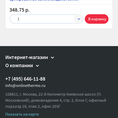
VM57004
22/4-10
16/160
Ø20
Ø22
Ø21,3
VM57005
28/4-10
13/130
Ø25/26
Ø28
Ø26,8
348.75 р.
VM57006
35/4-10
11/110
Ø32
Ø35
Ø33,5
VM57202
18/6-10
17/170
Ø16/18
Ø18
Ø17
1
VM57204
22/6-10
16/160
Ø20
Ø22
Ø21,3
VM57205
28/6-10
13/130
Ø25/26
Ø28
Ø26,8
VM57206
35/6-10
11/110
Ø32
Ø35
Ø33,5
Интернет-магазин
О компании
+7 (495) 646-11-88
info@onlinethermo.ru
108811, г. Москва, 22-й Километр Киевское шоссе (П.
Московский), домовладение 4, стр. 2, блок Г, офисный
подъезд 18,
этаж 2, офис 203Г
Показать на карте