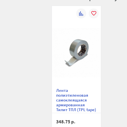
К
В
сравнению
избранное
Лента
полиэтиленовая
самоклеящаяся
армированная
Тилит ТПЛ (TPL tape)
00240306784, 48 мм
х 50 м, серая
348.75 р.