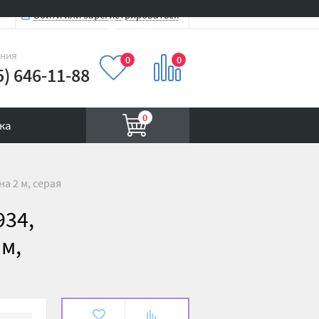
Войти или зарегистрироваться
Вход на сайт
иния
0
0
5) 646-11-88
0
ка
а 2 м, серая
934,
 м,
В
К