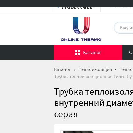
Оптовикам
Ростов-на-Дону
Каталог
О
Каталог
Теплоизоляция
Тепло
Трубка теплоизоляционная Тилит Супе
Трубка теплоизоля
внутренний диамет
серая