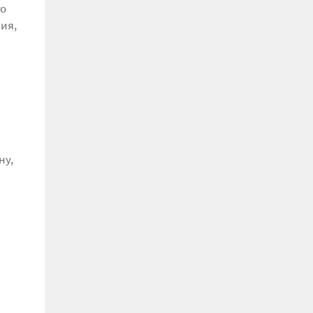
го
ия,
ну,