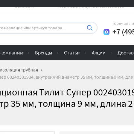
Вакансии
Партнерские пункты самовывоза
Горячая л
+7 (49
 компании
Бренды
Статьи
Акции
Достав
изоляция трубная
р 00240301934, внутренний диаметр 35 мм, толщина 9 мм, длин
ционная Тилит Супер 00240301
р 35 мм, толщина 9 мм, длина 2