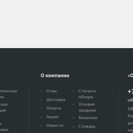
О компании
«
+
тельское
О нас
Статьи и
ие
обзоры
Доставка
in
ская
Условия
Оплата
10
ция
продажи
Ки
Акции
Вакансии
до
и
Новости
Словарь
ьных
по