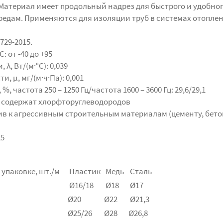
Материал имеет продольный надрез для быстрого и удобно
редам. Применяются для изоляции труб в системах отоплен
729-2015.
 от -40 до +95
, Вт/(м·°C): 0,039
 μ, мг/(м·ч·Па): 0,001
частота 250 – 1250 Гц/частота 1600 – 3600 Гц: 29,6/29,1
е содержат хлорфторуглеводородов
ив к агрессивным строительным материалам (цементу, бето
25
 упаковке, шт./м
Пластик
Медь
Сталь
Ø16/18
Ø18
Ø17
Ø20
Ø22
Ø21,3
Ø25/26
Ø28
Ø26,8