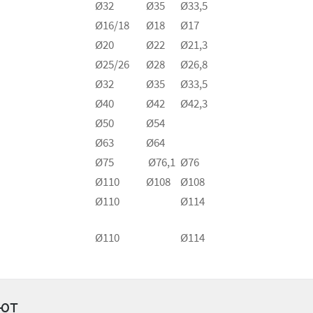
Ø32
Ø35
Ø33,5
Ø16/18
Ø18
Ø17
Ø20
Ø22
Ø21,3
Ø25/26
Ø28
Ø26,8
Ø32
Ø35
Ø33,5
Ø40
Ø42
Ø42,3
Ø50
Ø54
Ø63
Ø64
Ø75
Ø76,1
Ø76
Ø110
Ø108
Ø108
Ø110
Ø114
Ø110
Ø114
ают