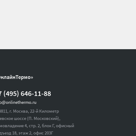
ОнлайнТермо»
7 (495) 646-11-88
fo@onlinethermo.ru
8811, г. Москва, 22-й Километр
евское шоссе (П. Московский),
мовладение 4, стр. 2, блок Г, офисный
дъезд 18,
этаж 2, офис 203Г