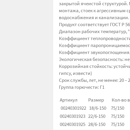
закрытой ячеистой структурой. 
монтажа, стоек к агрессивным с
водоснабжения и канализации.
Продукт соответствует ГОСТ Р 56
Диапазон рабочих температур, °С:
Коэффициент теплопроводности, λ
Коэффициент паропроницаемости,
Коэффициент звукопоглощения, %, 
Экологическая безопасность: н
Коррозийная стойкость: устойч
гипсу, извести)
Срок службы, лет, не менее: 20 – 
Группа горючести: Г1
Артикул
Размер
Кол-во в
00240301922
18/6-150
75/150
00240301923
22/6-150
75/150
00240301925
28/6-150
75/150