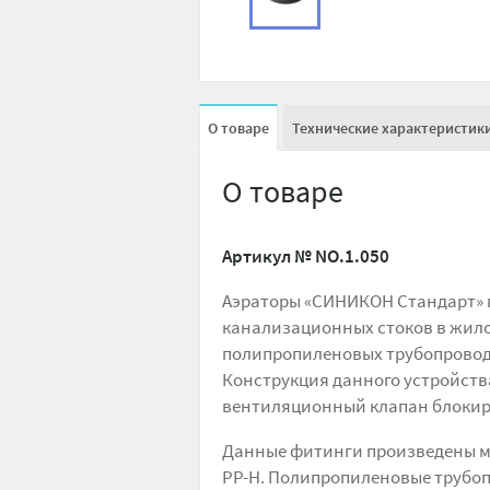
О товаре
Технические характеристик
О товаре
Артикул №
NO.1.050
Аэраторы «СИНИКОН Стандарт» п
канализационных стоков в жило
полипропиленовых трубопроводо
Конструкция данного устройств
вентиляционный клапан блокиру
Данные фитинги произведены ме
PP-H. Полипропиленовые трубо