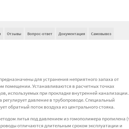
и
Отзывы
Вопрос-ответ
Документация
Самовывоз
редназначены для устранения неприятного запаха от
м помещении. Устанавливаются в расчетных точках
в, используемых при прокладке внутренней канализации.
а регулирует давление в трубопроводе. Специальный
ет обратный поток воздуха из центрального стояка.
тодом литья под давлением из гомополимера пропилена (т
проводы отличаются длительным сроком эксплуатации и