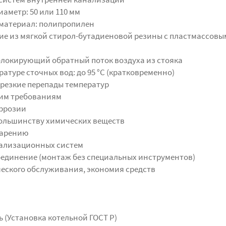
метр: 50 или 110 мм
материал: полипропилен
ие из мягкой стирол-бутадиеновой резины с пластмассовы
локирующий обратный поток воздуха из стояка
атуре сточных вод: до 95 °С (кратковременно)
резкие перепады температур
ким требованиям
оррозии
ольшинству химических веществ
тарению
нализационных систем
оединение (монтаж без специальных инструментов)
ческого обслуживания, экономия средств
 (Установка котельной ГОСТ Р)