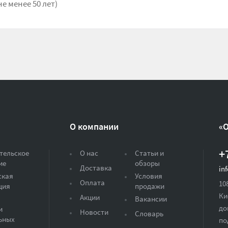
е менее 50 лет)
О компании
«
+
тельское
О нас
Статьи и
ие
обзоры
Доставка
in
ская
Условия
Оплата
10
ция
продажи
Ки
Акции
Вакансии
до
и
Новости
Словарь
ьных
по