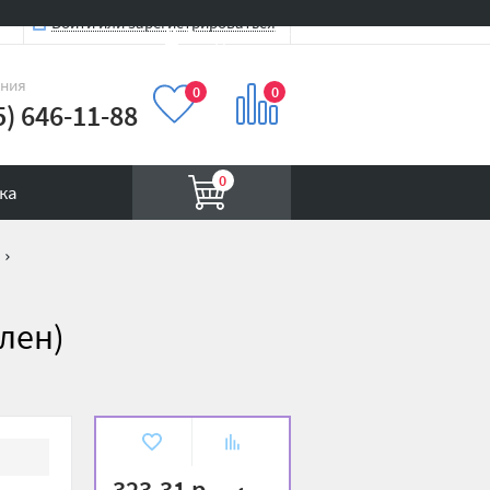
Войти или зарегистрироваться
Вход на сайт
иния
0
0
5) 646-11-88
0
ка
лен)
В
К
избранное
сравнению
323.31 р.