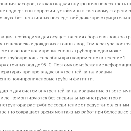
вания засоров, так как гладкая внутренняя поверхность н
 не подвержены коррозии, устойчивы к световому старению
воздухе без негативных последствий даже при отрицательн
ация необходима для осуществления сбора и вывода за г
сти человека и дождевых сточных вод. Температура посто
еме на основе полипропиленовых трубопроводов может
такие трубопроводы способны кратковременно (в течение 1
ру сточных вод до 95 °С. Поэтому во избежание деформаци
пературах при прокладке внутренней канализации
енно полипропиленовые трубы и фитинги.
дарт» для систем внутренней канализации имеют эстетич
ни легко монтируются без специальных инструментов и
нструктора: раструбное соединение с предустановленным
твенно сокращает время монтажных работ при более высо
систем внутренней канализации