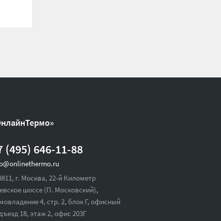
ОнлайнТермо»
7 (495) 646-11-88
fo@onlinethermo.ru
8811, г. Москва, 22-й Километр
евское шоссе (П. Московский),
мовладение 4, стр. 2, блок Г, офисный
дъезд 18,
этаж 2, офис 203Г