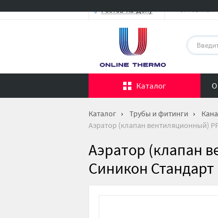
Оптовикам
Ростов-на-Дону
Каталог
О
Каталог
Трубы и фитинги
Кана
Аэратор (клапан вентиляционный) PP
Аэратор (клапан 
Синикон Стандарт 