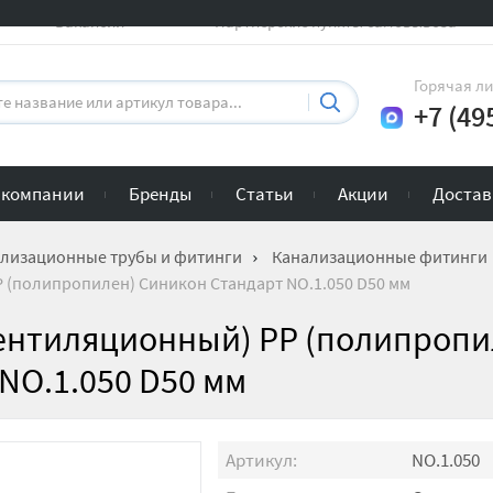
Вакансии
Партнерские пункты самовывоза
Горячая л
+7 (49
 компании
Бренды
Статьи
Акции
Достав
лизационные трубы и фитинги
Канализационные фитинги
 (полипропилен) Синикон Стандарт NO.1.050 D50 мм
вентиляционный) PP (полипропи
NO.1.050 D50 мм
Артикул:
NO.1.050