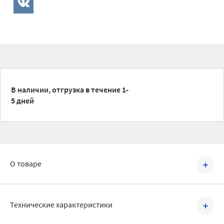
В наличии, отгрузка в течение 1-
5 дней
О товаре
Артикул №
526007.R
Технические характеристики
Элемент системы безнапорной внутренней канализации из