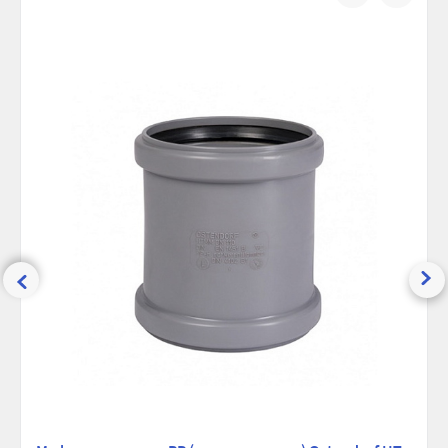
Ширина (упак), см:
14
сравнению
избранно
Глубина (упак), см:
11
Высота (упак), см:
11
Вес брутто, гр:
170