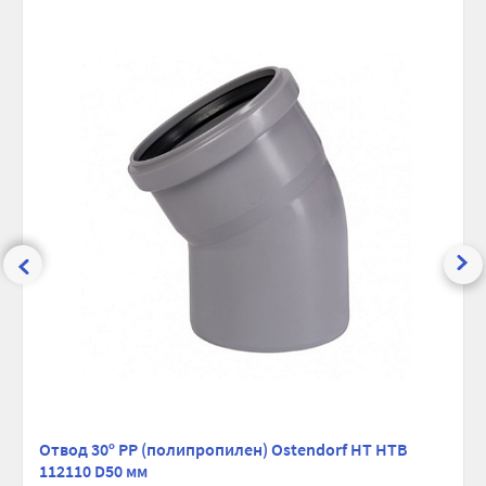
Ширина (упак), см:
11
Глубина (упак), см:
6
Высота (упак), см:
5
Вес брутто, гр:
40
Отвод 30º PP (полипропилен) Ostendorf HT HTB
112110 D50 мм