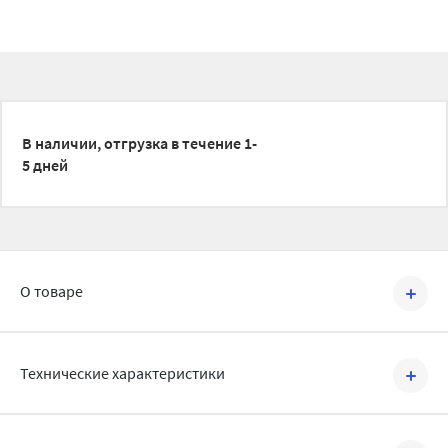
В наличии, отгрузка в течение 1-
5 дней
О товаре
Артикул №
504027.R
Технические характеристики
Отводы СИНИКОН применяются при необходимости изменения
поворота канализационного трубопровода
Артикул:
504027.R