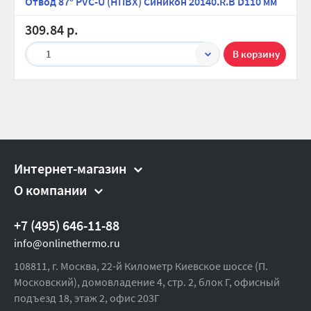
Отвод 87º PVC-U (НПВХ) Синикон 20140.R.B D110 мм
309.84 р.
1
Интернет-магазин
О компании
+7 (495) 646-11-88
info@onlinethermo.ru
108811, г. Москва, 22-й Километр Киевское шоссе (П.
Московский), домовладение 4, стр. 2, блок Г, офисный
подъезд 18,
этаж 2, офис 203Г