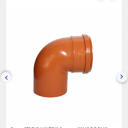
Максимальная температура, °С:
95
сравнению
избранно
Ширина (упак), см:
11
Глубина (упак), см:
12
Высота (упак), см:
11
Вес брутто, гр:
230