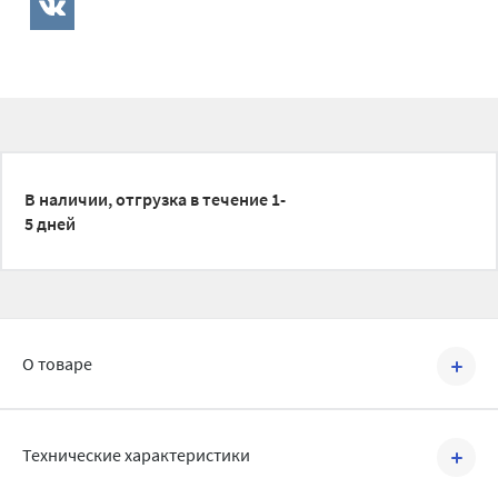
В наличии, отгрузка в течение 1-
5 дней
О товаре
Артикул №
504059.U
Технические характеристики
Отводы СИНИКОН применяются при необходимости изменения