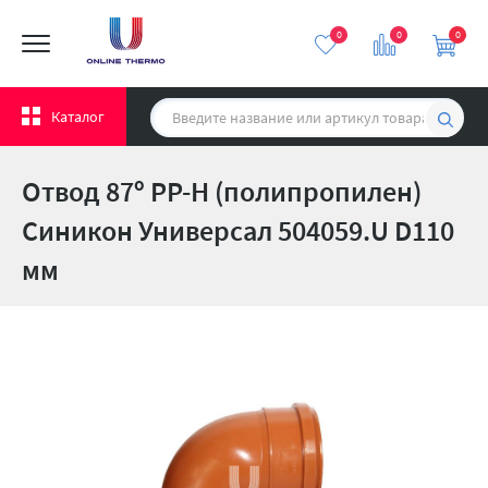
0
0
0
Каталог
Отвод 87º PP-H (полипропилен)
Синикон Универсал 504059.U D110
мм