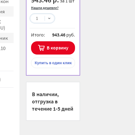
за 1 шт
икон
Нашли дешевле?
ия
1
Х
-U)
Итого:
943.46
руб.
ник
В корзину
110
Купить
в один клик
)
В наличии,
отгрузка в
течение 1-5 дней