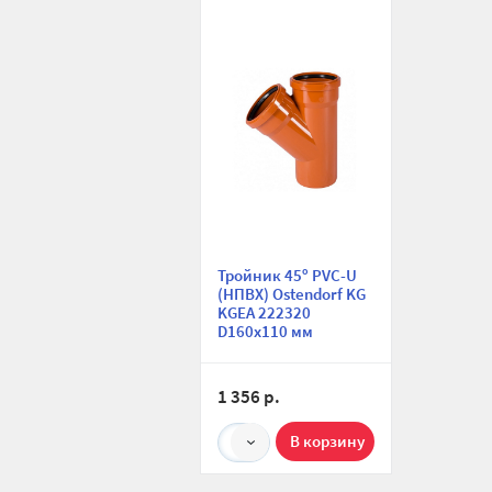
сравнению
избранное
Тройник 45º PVC-U
(НПВХ) Ostendorf KG
KGEA 222320
D160х110 мм
1 356 р.
1