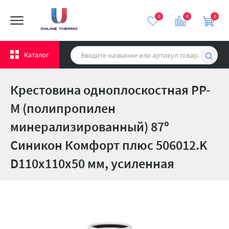
0
0
0
Каталог
Крестовина одноплоскостная PP-
M (полипропилен
минерализированный) 87º
Синикон Комфорт плюс 506012.K
D110х110х50 мм, усиленная