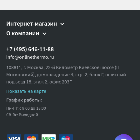
Полипропилен
Синикон с пониженным уровнем шума.pdf
Материал:
минерализированный (PP-M)
Цвет:
Белый
Интернет-магазин
Диаметр, мм:
110×110×50
О компании
Максимальная температура, °С:
80/95
+7 (495) 646-11-88
Ширина (упак), см:
25
info@onlinethermo.ru
Глубина (упак), см:
30
108811, г. Москва, 22-й Километр Киевское шоссе (П.
Высота (упак), см:
11
Московский), домовладение 4, стр. 2, блок Г, офисный
подъезд 18,
Вес брутто, гр:
этаж 2, офис 203Г
360
Показать на карте
График работы:
Пн-Пт: с 9:00 до 18:00
Сб-Вс: Выходной