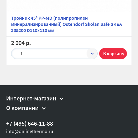
Тройник 45º PP-MD (полипропилен
минерализированный) Ostendorf Skolan Safe SKEA
335200 D110х110 мм
2 004 р.
1
Интернет-магазин
О компании
+7 (495) 646-11-88
info@onlinethermo.ru