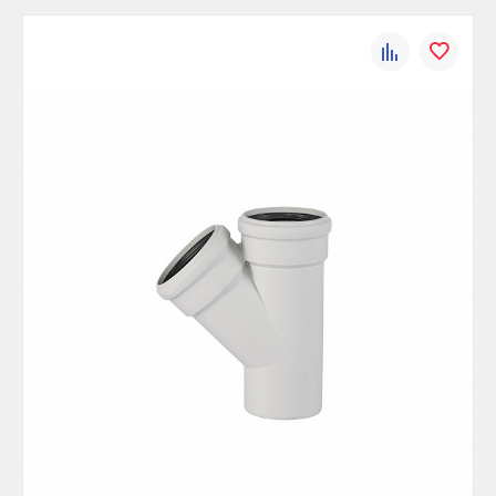
Цвет:
Белый
К
В
Диаметр, мм:
110
сравнению
избранно
Максимальная температура, °С:
80/95
Ширина (упак), см:
14
Глубина (упак), см:
10
Высота (упак), см:
11
Вес брутто, гр:
385