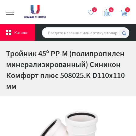
0
0
0
Каталог
Тройник 45º PP-M (полипропилен
минерализированный) Синикон
Комфорт плюс 508025.K D110х110
мм