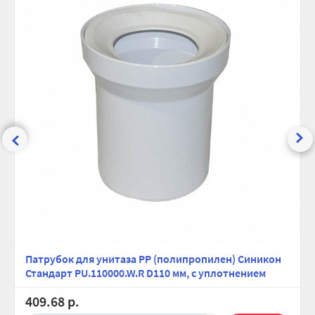
Глубина (упак), см:
12.5
Высота (упак), см:
14
Вес брутто, гр:
248
Патрубок для унитаза PP (полипропилен) Синикон
Стандарт PU.110000.W.R D110 мм, с уплотнением
409.68 р.