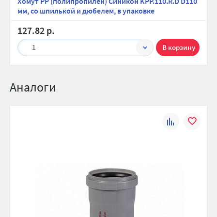
Хомут PP (полипропилен) Синикон KPP.110.R.D D110
мм, со шпилькой и дюбелем, в упаковке
127.82 р.
1
Аналоги
К
В
сравнению
избранно