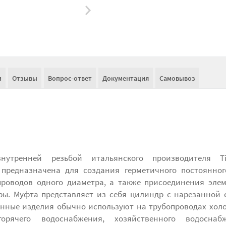
и
Отзывы
Вопрос-ответ
Документация
Самовывоз
нутренней резьбой итальянского производителя T
 предназначена для создания герметичного постоянно
проводов одного диаметра, а также присоединения эле
ы. Муфта представляет из себя цилиндр с нарезанной 
анные изделия обычно используют на трубопроводах хол
горячего водоснабжения, хозяйственного водоснабж