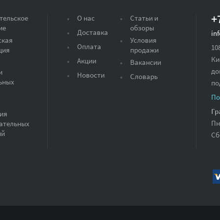
+
тельское
О нас
Статьи и
ие
обзоры
Доставка
in
ская
Условия
Оплата
10
ция
продажи
Ки
Акции
Вакансии
до
и
Новости
Словарь
ьных
по
По
Гр
ия
Пн
ательных
ий
Сб