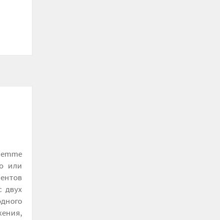
iemme
го или
ментов
с двух
одного
ения,