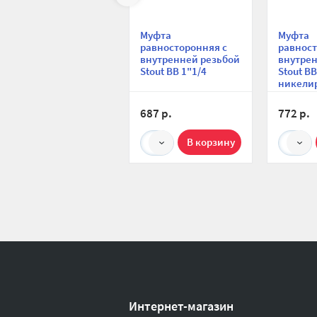
Муфта
Муфта
равносторонняя с
равност
внутренней резьбой
внутрен
Stout ВВ 1"1/4
Stout ВВ
никели
1"1/4
687 р.
772 р.
1
1
Интернет-магазин