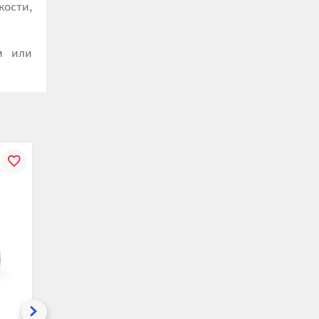
кости,
м или
В
К
В
К
В
ению
избранное
сравнению
избранное
сравнению
избранн