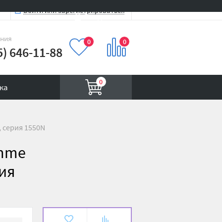
Войти или зарегистрироваться
Вход на сайт
иния
0
0
5) 646-11-88
0
ка
 серия 1550N
emme
рия
В
К