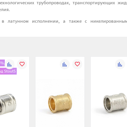
технологических трубопроводах, транспортирующих жид
елия.
 в латунном исполнении, а также с никелированны
5%
К
В
К
В
К
д Stout5
сравнению
избранное
сравнению
избранное
сравн