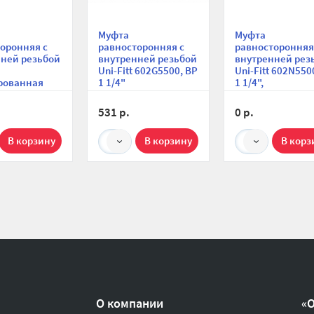
Муфта
Муфта
оронняя с
равносторонняя с
равносторонняя
ней резьбой
внутренней резьбой
внутренней рез
Uni-Fitt 602G5500, ВР
Uni-Fitt 602N550
рованная
1 1/4"
1 1/4",
никелированна
531 р.
0 р.
1
1
О компании
«