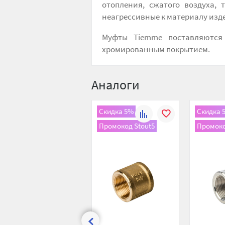
отопления, сжатого воздуха, 
неагрессивные к материалу изд
Муфты Tiemme поставляются
хромированным покрытием.
Аналоги
Скидка 5%
Скидка 
К
В
Промокод Stout5
Промоко
сравнению
избранное