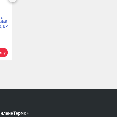
Муфта с внутренней
Муфта
 с
резьбой Aquasfera
равносторонняя с
ьбой
9018-04 ВР 1 1/4",
внутренней резьбой
0, ВР
никелированная
SantechSystems ВР 1
1/4",
я
никелированная
331.93 р.
213.38 р.
1
1
ОнлайнТермо»