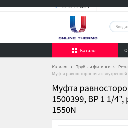
Оптовикам
Ростов-на-Дону
Каталог
О
Каталог
Трубы и фитинги
Резь
Муфта равносторонняя с внутренней р
Муфта равносторо
1500399, ВР 1 1/4"
1550N