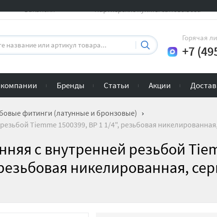
Вакансии
Партнерские пункты самовывоза
Горячая л
+7 (49
 компании
Бренды
Статьи
Акции
Достав
бовые фитинги (латунные и бронзовые)
езьбой Tiemme 1500399, ВР 1 1/4", резьбовая никелированная,
нняя с внутренней резьбой Ti
, резьбовая никелированная, се