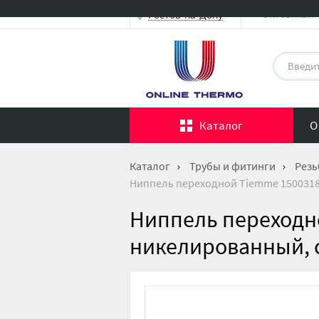
Оптовикам
Ростов-на-Дону
Каталог
О
Каталог
Трубы и фитинги
Резь
Ниппель переходной Tiemme 1500318,
Ниппель переходно
никелированный, 