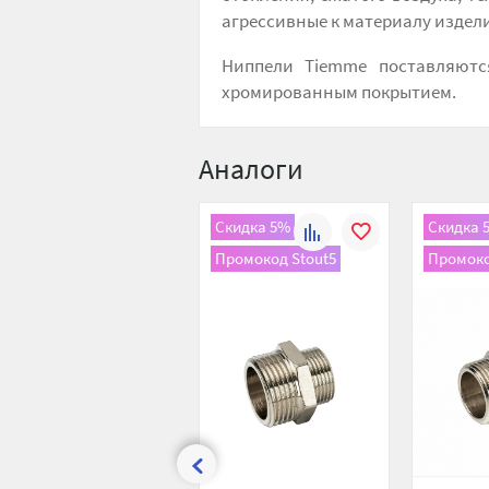
агрессивные к материалу издел
Ниппели Tiemme поставляютс
хромированным покрытием.
Аналоги
Скидка 5%
Скидка 
К
В
Промокод Stout5
Промоко
сравнению
избранное