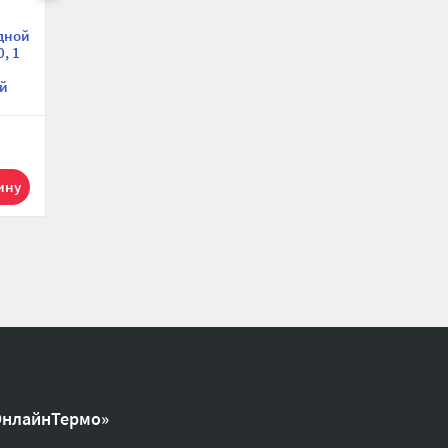
дной
Ниппель переходной
0, 1
Tiemme 1500044, НР
1 1/4"x1", серия 1552
й
595.39 р.
1
ОнлайнТермо»