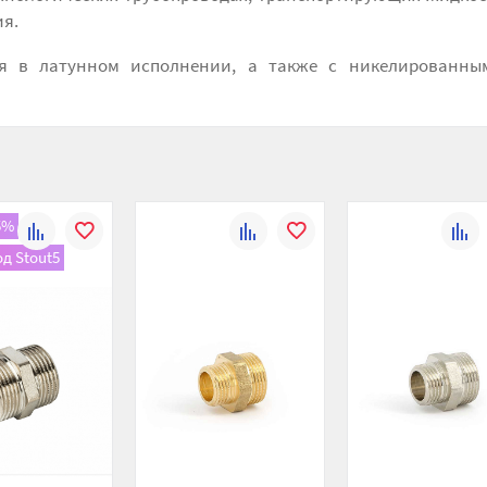
ия.
я в латунном исполнении, а также с никелированны
5%
К
В
К
В
К
д Stout5
сравнению
избранное
сравнению
избранное
сравн