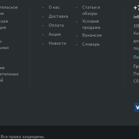
+
тельское
О нас
Статьи и
ие
обзоры
Доставка
in
ская
Условия
Оплата
10
ция
продажи
Ки
Акции
Вакансии
до
и
Новости
Словарь
ьных
по
По
Гр
ия
Пн
ательных
ий
Сб
 Все права защищены.