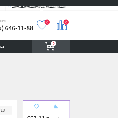
Войти или зарегистрироваться
Вход на сайт
иния
0
0
5) 646-11-88
0
ка
"
В
К
318
избранное
сравнению
663.11 р.