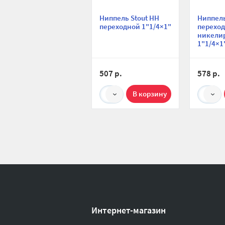
Ниппель Stout НН
Ниппель
переходной 1"1/4×1"
перехо
никели
1"1/4×1
507 р.
578 р.
1
1
Интернет-магазин