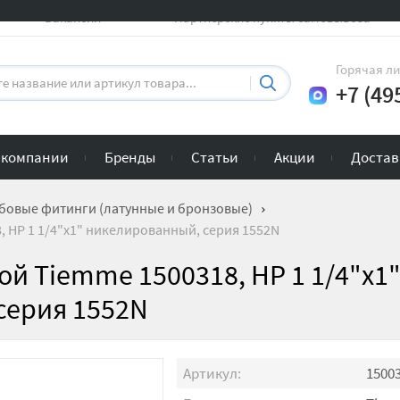
Вакансии
Партнерские пункты самовывоза
Горячая л
+7 (49
 компании
Бренды
Статьи
Акции
Достав
бовые фитинги (латунные и бронзовые)
 НР 1 1/4"x1" никелированный, серия 1552N
й Tiemme 1500318, НР 1 1/4"x1
серия 1552N
Артикул:
1500