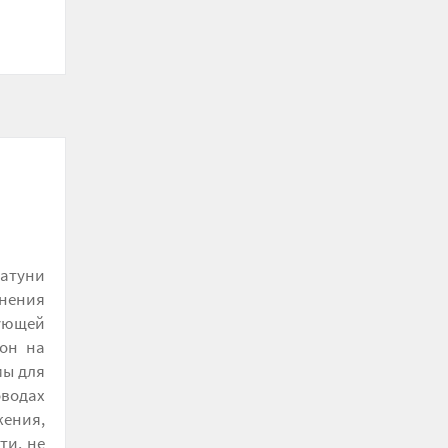
латуни
нения
рующей
рон на
мы для
оводах
жения,
ти, не