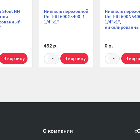
 Stout НН
Ниппель переходной
Ниппель перехо
дной
Uni-Fitt 600G5400, 1
Uni-Fitt 600N540
рованный
1/4"х1"
1/4"х1",
"
никелированны
432 р.
0 р.
1
1
О компании
«