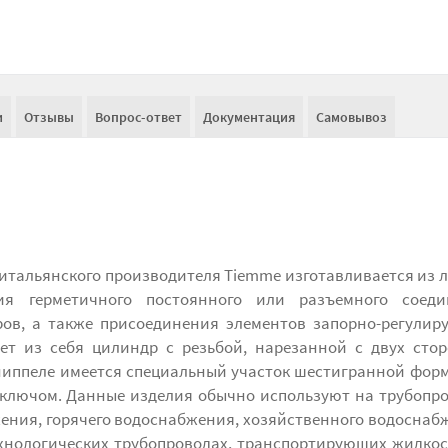
и
Отзывы
Вопрос-ответ
Документация
Самовывоз
итальянского производителя Tiemme изготавливается из 
ия герметичного постоянного или разъемного соеди
ров, а также присоединения элементов запорно-регули
ет из себя цилиндр с резьбой, нарезанной с двух сто
 ниппеле имеется специальный участок шестигранной фор
 ключом. Данные изделия обычно используют на трубопр
ения, горячего водоснабжения, хозяйственного водоснаб
ехнологических трубопроводах, транспортирующих жидкос