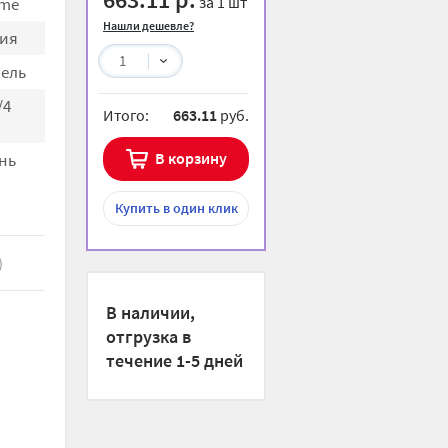
за 1 шт
me
Нашли дешевле?
ия
1
ель
/4
Итого:
663.11
руб.
В корзину
нь
Купить
в один клик
)
В наличии,
отгрузка в
течение 1-5 дней