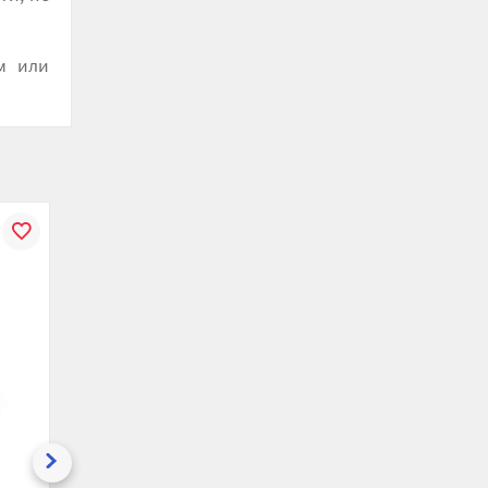
м или
В
К
В
ению
избранное
сравнению
избранное