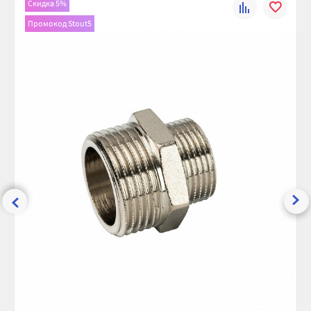
Скидка 5%
К
В
Рабочее давление, бар:
30
Промокод Stout5
сравнению
избранно
Максимальная температура, °С:
200
Ширина (упак), см:
3.5
Глубина (упак), см:
3.5
Высота (упак), см:
3.5
Вес брутто, гр:
82