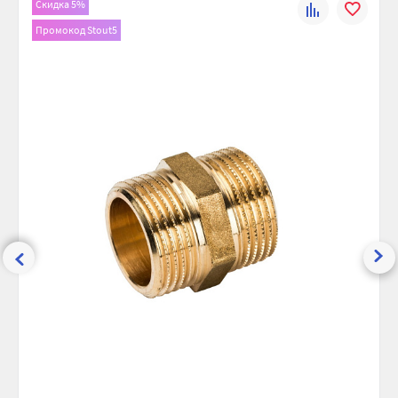
Скидка 5%
К
В
Рабочее давление, бар:
30
Промокод Stout5
сравнению
избранно
Максимальная температура, °С:
200
Ширина (упак), см:
1.5
Глубина (упак), см:
2.5
Высота (упак), см:
1.5
Вес брутто, гр:
14