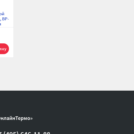
Переходник с
внутренней и
ой
наружной резьбой
 ВР-
Tiemme 1500366, ВР-
я
НР 1"х3/4",
никелированный,
серия 1551N
454.77 р.
1
ОнлайнТермо»