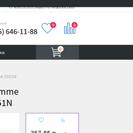
Войти или зарегистрироваться
Вход на сайт
иния
0
0
5) 646-11-88
0
ка
ия 1551N
emme
51N
В
К
избранное
сравнению
357.85 р.