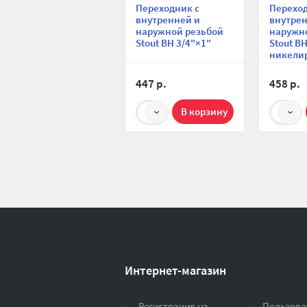
Переходник с
Переход
внутренней и
внутрен
наружной резьбой
наружн
Stout ВН 3/4"×1"
Stout В
никели
3/4"×1"
447 р.
458 р.
1
1
Интернет-магазин
Регистрация на
Пользова