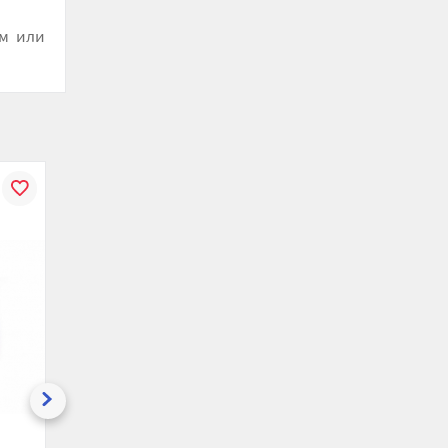
ым или
В
К
В
ению
избранное
сравнению
избранное