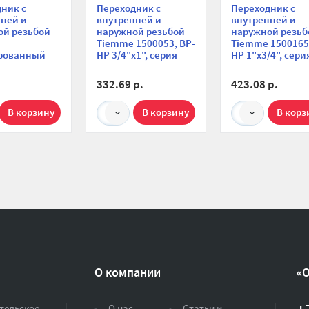
ник с
Переходник с
Переходник с
ней и
внутренней и
внутренней и
ой резьбой
наружной резьбой
наружной резьб
Н
Tiemme 1500053, ВР-
Tiemme 1500165,
рованный
НР 3/4"x1", серия
НР 1"х3/4", сери
1551
1551
332.69 р.
423.08 р.
1
1
О компании
«
тельское
О нас
Статьи и