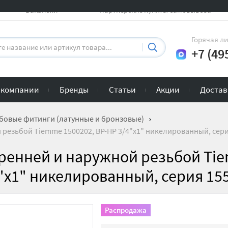
Вакансии
Партнерские пункты самовывоза
Горячая л
+7 (49
 компании
Бренды
Статьи
Акции
Достав
бовые фитинги (латунные и бронзовые)
 резьбой Tiemme 1500202, ВР-НР 3/4"х1" никелированный, сер
тренней и наружной резьбой Ti
4"х1" никелированный, серия 15
Распродажа