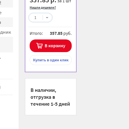
за 1 шт
2
Нашли дешевле?
e
1
я
одник
Итого:
357.85
руб.
В корзину
ь
Купить
в один клик
)
В наличии,
отгрузка в
течение 1-5 дней