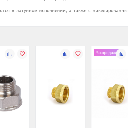
ются в латунном исполнении, а также с никелированн
Распродажа
К
В
К
В
К
сравнению
избранное
сравнению
избранное
сравн