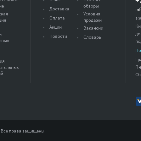
+
ие
обзоры
Доставка
in
ская
Условия
Оплата
10
ция
продажи
Ки
Акции
Вакансии
до
и
Новости
Словарь
ьных
по
По
Гр
ия
Пн
ательных
ий
Сб
 Все права защищены.