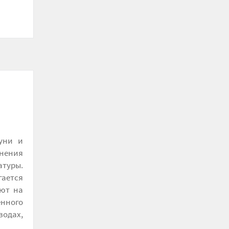
уни и
нения
туры.
ается
уют на
енного
одах,