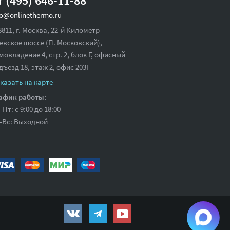
7 (495) 646-11-88
fo@onlinethermo.ru
8811, г. Москва, 22-й Километр
евское шоссе (П. Московский),
мовладение 4, стр. 2, блок Г, офисный
дъезд 18,
этаж 2, офис 203Г
казать на карте
афик работы:
-Пт: с 9:00 до 18:00
-Вс: Выходной