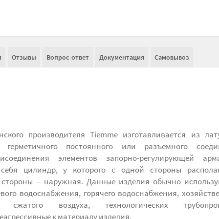
и
Отзывы
Вопрос-ответ
Документация
Самовывоз
нского производителя Tiemme изготавливается из лат
 герметичного постоянного или разъемного соеди
исоединения элементов запорно-регулирующей арма
 себя цилиндр, у которого с одной стороны располаг
й стороны – наружная. Данные изделия обычно использ
евого водоснабжения, горячего водоснабжения, хозяйств
, сжатого воздуха, технологических трубопров
агрессивные к материалу изделия.