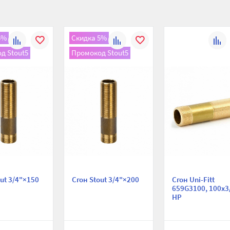
5%
Скидка 5%
К
В
К
В
К
д Stout5
Промокод Stout5
сравнению
избранное
сравнению
избранное
сравн
out 3/4"×150
Сгон Stout 3/4"×200
Сгон Uni-Fitt
659G3100, 100х3
НР