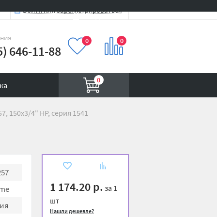
Войти или зарегистрироваться
Вход на сайт
иния
0
0
5) 646-11-88
0
ка
7, 150x3/4" НР, серия 1541
В
К
257
избранное
сравнению
1 174.20 р.
за 1
me
шт
ия
Нашли дешевле?