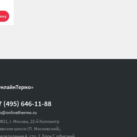
946 р.
0 р.
1
1
ОнлайнТермо»
7 (495) 646-11-88
fo@onlinethermo.ru
8811, г. Москва, 22-й Километр
евское шоссе (П. Московский),
мовладение 4, стр. 2, блок Г, офисный