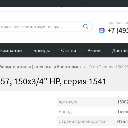
Вакансии
Партнерские пункты самовывоза
Горячая л
+7 (49
 компании
Бренды
Статьи
Акции
Достав
бовые фитинги (латунные и бронзовые)
Сгон Tiemme 150025
7, 150x3/4" НР, серия 1541
Артикул:
1500
Бренд:
Tiem
Страна производства:
Итал