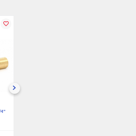
В
К
В
К
В
ению
избранное
сравнению
избранное
сравнению
избранн
Сгон Uni-Fitt
Сгон Uni-Fitt
/4"
659G3150, 150х3/4"
659G3200, 200х3/4"
НР
НР