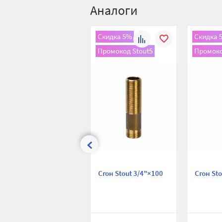
Аналоги
Скидка 5%
Скидка 
К
В
Промокод Stout5
Промоко
сравнению
избранное
Сгон Stout 3/4"×100
Сгон St