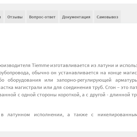
и
Отзывы
Вопрос-ответ
Документация
Самовывоз
роизводителя Tiemme изготавливается из латуни и исполь
рубопровода, обычно он устанавливается на конце маги
ибо оборудования или запорно-регулирующей арматуры
стка магистрали или для соединения труб. Сгон – это па
анной с одной стороны короткой, а с другой - длинной т
 в латунном исполнении, а также с никелированны