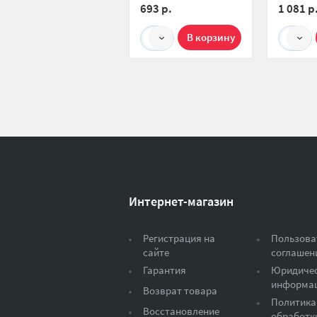
693 р.
1 081 р
1
1
Интернет-магазин
Регистрация на
Пользова
сайте
соглашен
Гарантия
Юридиче
информа
Возврат товара
Политика
Восстановление
обработк