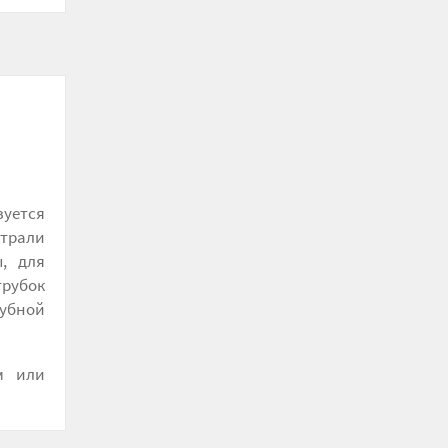
зуется
страли
, для
трубок
рубной
м или