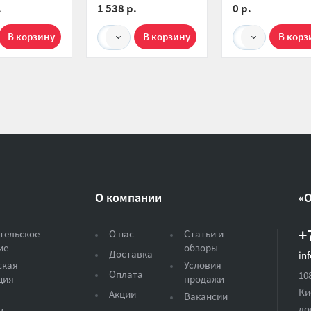
.
1 538 р.
0 р.
1
1
О компании
«
+
тельское
О нас
Статьи и
ие
обзоры
Доставка
in
ская
Условия
Оплата
10
ция
продажи
Ки
Акции
Вакансии
до
и