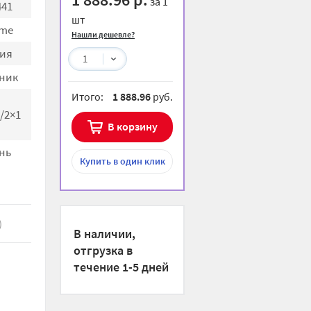
за 1
441
шт
me
Нашли дешевле?
ия
1
ник
Итого:
1 888.96
руб.
/2×1
В корзину
нь
Купить
в один клик
)
В наличии,
отгрузка в
течение 1-5 дней