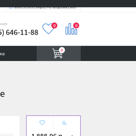
Войти или зарегистрироваться
Вход на сайт
иния
0
0
5) 646-11-88
0
ка
me
В
К
избранное
сравнению
1 888.96 р.