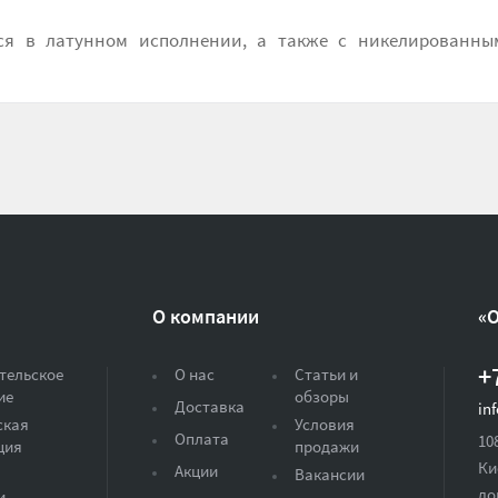
ся в латунном исполнении, а также с никелированны
О компании
«
+
тельское
О нас
Статьи и
ие
обзоры
Доставка
in
ская
Условия
Оплата
10
ция
продажи
Ки
Акции
Вакансии
до
и