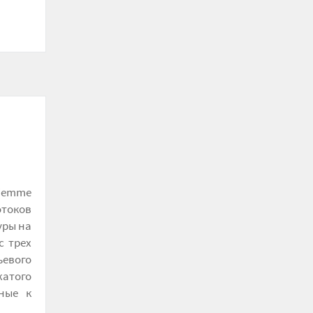
iemme
токов
уры на
с трех
евого
жатого
вные к