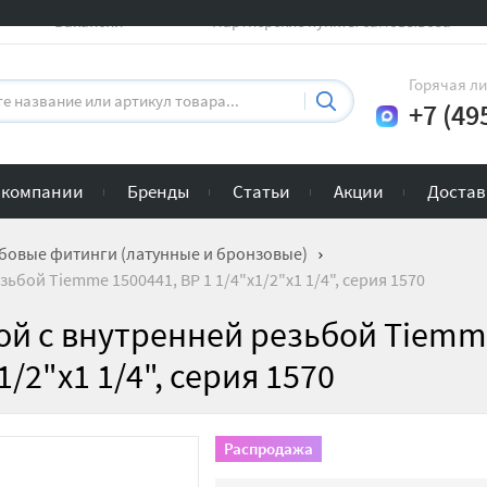
Вакансии
Партнерские пункты самовывоза
Горячая л
+7 (49
 компании
Бренды
Статьи
Акции
Достав
бовые фитинги (латунные и бронзовые)
бой Tiemme 1500441, ВР 1 1/4"x1/2"x1 1/4", серия 1570
ой с внутренней резьбой Tiem
1/2"x1 1/4", серия 1570
Распродажа