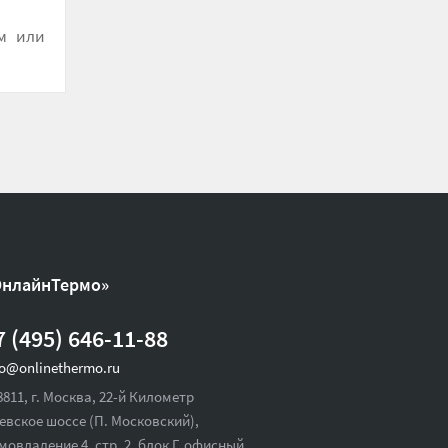
м или
ОнлайнТермо»
7 (495) 646-11-88
fo@onlinethermo.ru
8811, г. Москва, 22-й Километр
евское шоссе (П. Московский),
мовладение 4, стр. 2, блок Г, офисный