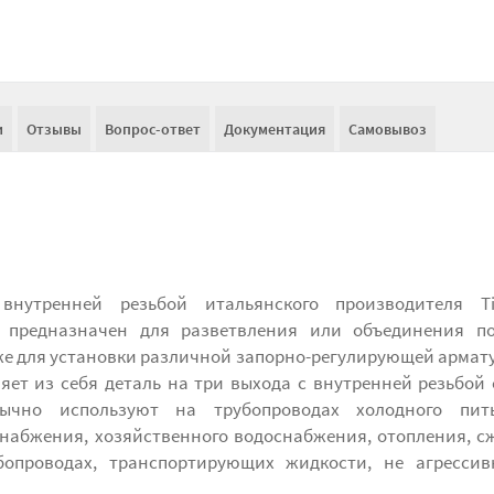
и
Отзывы
Вопрос-ответ
Документация
Самовывоз
внутренней резьбой итальянского производителя T
и предназначен для разветвления или объединения по
же для установки различной запорно-регулирующей армат
яет из себя деталь на три выхода с внутренней резьбой 
ычно используют на трубопроводах холодного пить
снабжения, хозяйственного водоснабжения, отопления, с
убопроводах, транспортирующих жидкости, не агресси