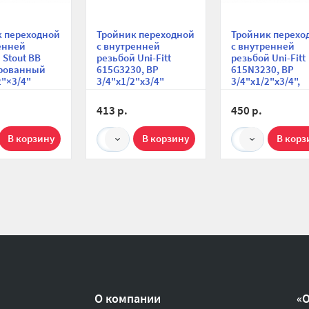
к переходной
Тройник переходной
Тройник перехо
енней
с внутренней
с внутренней
 Stout ВВ
резьбой Uni-Fitt
резьбой Uni-Fitt
рованный
615G3230, ВР
615N3230, ВР
2"×3/4"
3/4"х1/2"х3/4"
3/4"х1/2"х3/4",
никелированны
413 р.
450 р.
1
1
О компании
«