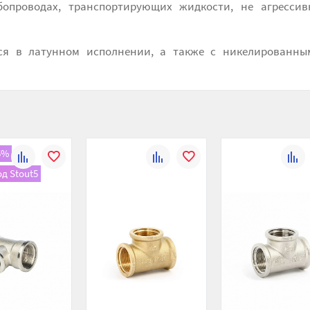
убопроводах, транспортирующих жидкости, не агресси
ся в латунном исполнении, а также с никелированны
5%
К
В
К
В
К
д Stout5
сравнению
избранное
сравнению
избранное
сравн