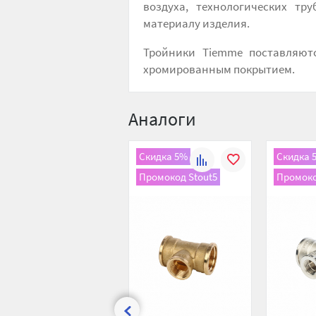
воздуха, технологических тр
материалу изделия.
Тройники Tiemme поставляют
хромированным покрытием.
Аналоги
Скидка 5%
Скидка 
К
В
Промокод Stout5
Промоко
сравнению
избранное