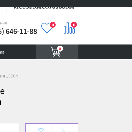
Войти или зарегистрироваться
Вход на сайт
иния
0
0
5) 646-11-88
0
ка
рия 1570N
me
я
В
К