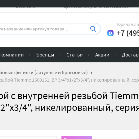
Вакансии
Партнерские пункты самовывоза
Горячая л
+7 (49
 компании
Бренды
Статьи
Акции
Достав
бовые фитинги (латунные и бронзовые)
зьбой Tiemme 1500151, ВР 3/4"x1/2"x3/4", никелированный, се
ой с внутренней резьбой Tiem
/2"x3/4", никелированный, сери