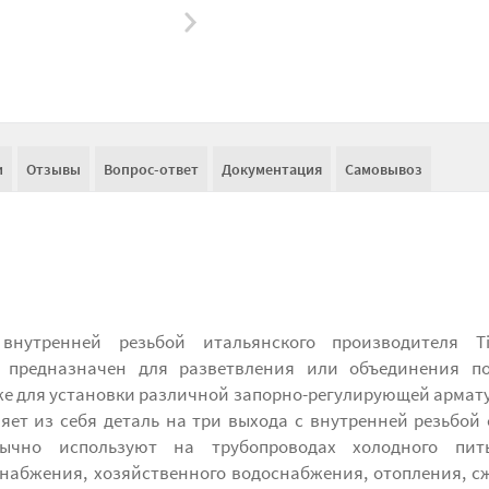
и
Отзывы
Вопрос-ответ
Документация
Самовывоз
внутренней резьбой итальянского производителя T
и предназначен для разветвления или объединения по
же для установки различной запорно-регулирующей армат
яет из себя деталь на три выхода с внутренней резьбой 
ычно используют на трубопроводах холодного пить
снабжения, хозяйственного водоснабжения, отопления, с