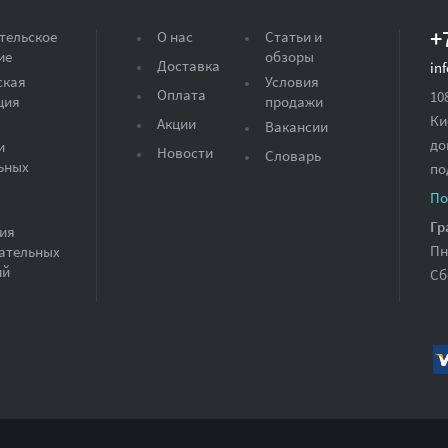
+
тельское
О нас
Статьи и
ие
обзоры
Доставка
in
ская
Условия
Оплата
10
ция
продажи
Ки
Акции
Вакансии
до
и
Новости
Словарь
ьных
по
По
Гр
ия
Пн
ательных
ий
Сб