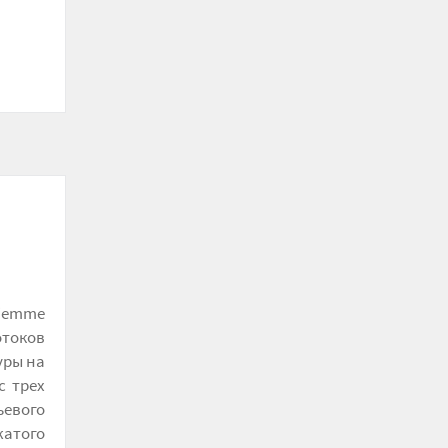
iemme
токов
уры на
с трех
евого
жатого