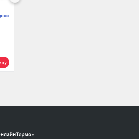
дной
Тройник переходной
Тройник переходной
с внутренней
с внутренней
резьбой Aquasfera
резьбой
9008-01 ВР
SantechSystems ВР
3/4"×1/2"×3/4",
3/4"×1/2"×3/4",
й
никелированный
никелированный
369.86 р.
193.47 р.
1
1
ОнлайнТермо»