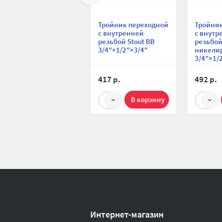
Тройник переходной
Тройни
с внутренней
с внутр
резьбой Stout ВВ
резьбой
3/4"×1/2"×3/4"
никели
3/4"×1/
417 р.
492 р.
1
1
Интернет-магазин