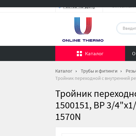
Оптовикам
Ростов-на-Дону
Каталог
О
Каталог
Трубы и фитинги
Резь
Тройник переходной с внутренней ре
Тройник переходн
1500151, ВР 3/4"x1
1570N