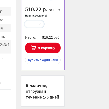
избранное
сравнению
510.22 р.
за 1 шт
51
Нашли дешевле?
me
1
ия
ник
Итого:
510.22
руб.
/2×3/4
В корзину
нь
Купить
в один клик
)
В наличии,
отгрузка в
течение 1-5 дней