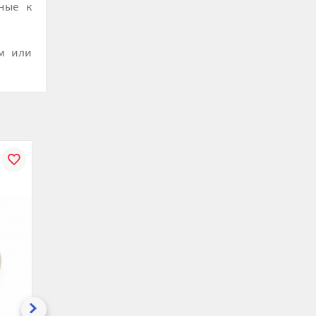
вные к
м или
В
К
В
К
В
ению
избранное
сравнению
избранное
сравнению
избранн