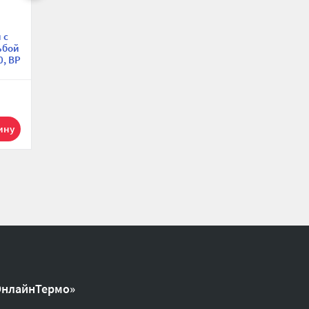
Угольник (угол)
Угольник (угол) 90◦
 с
равносторонний с
переходной с
ьбой
внутренней резьбой
внутренней резьбой
0, ВР
Aquasfera 9001-05 ВР
Tiemme 1500412, ВР
1 1/2",
1 1/2"х1 1/2",
й
никелированный
никелированный,
серия 1560N
1 278.40 р.
1 453 р.
1
1
ОнлайнТермо»