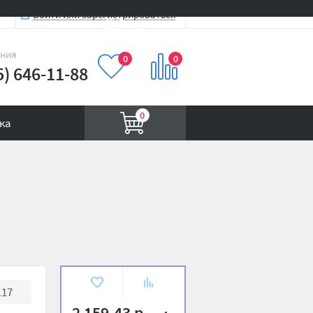
Войти или зарегистрироваться
Вход на сайт
иния
0
0
5) 646-11-88
0
ка
В
К
117
избранное
сравнению
2 159.43 р.