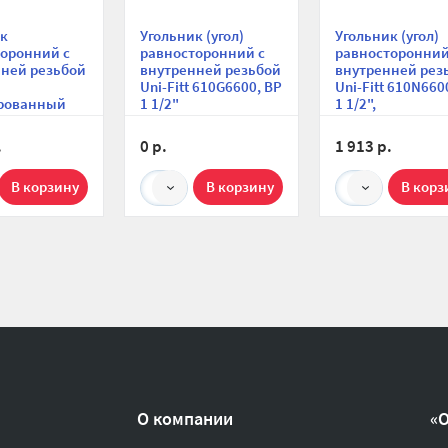
ик
Угольник (угол)
Угольник (угол)
оронний с
равносторонний с
равносторонний
ней резьбой
внутренней резьбой
внутренней рез
Uni-Fitt 610G6600, ВР
Uni-Fitt 610N660
рованный
1 1/2"
1 1/2",
никелированны
.
0 р.
1 913 р.
1
1
О компании
«