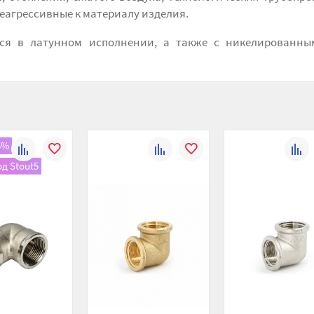
агрессивные к материалу изделия.
тся в латунном исполнении, а также с никелированны
5%
К
В
К
В
К
д Stout5
сравнению
избранное
сравнению
избранное
сравн