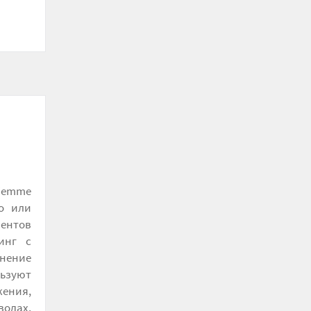
Tiemme
о или
ментов
инг с
енение
льзуют
ения,
водах,