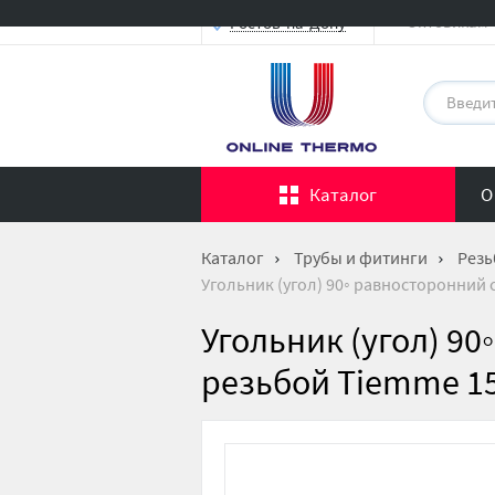
Оптовикам
Ростов-на-Дону
Каталог
О
Каталог
Трубы и фитинги
Резь
Угольник (угол) 90◦ равносторонний с
Угольник (угол) 9
резьбой Tiemme 150