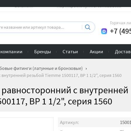
Вакансии
Партнерские пункты самовывоза
Горячая л
+7 (49
 компании
Бренды
Статьи
Акции
Достав
бовые фитинги (латунные и бронзовые)
 внутренней резьбой Tiemme 1500117, ВР 1 1/2", серия 1560
0◦ равносторонний с внутренней
0117, ВР 1 1/2", серия 1560
Артикул:
1500