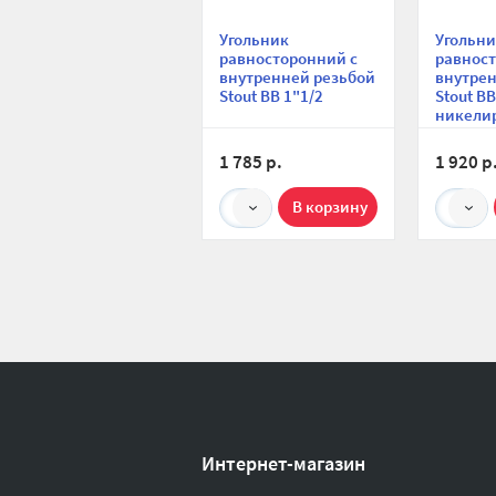
Угольник
Угольн
равносторонний с
равност
внутренней резьбой
внутрен
Stout ВВ 1"1/2
Stout ВВ
никели
1"1/2
1 785 р.
1 920 р
1
1
Интернет-магазин