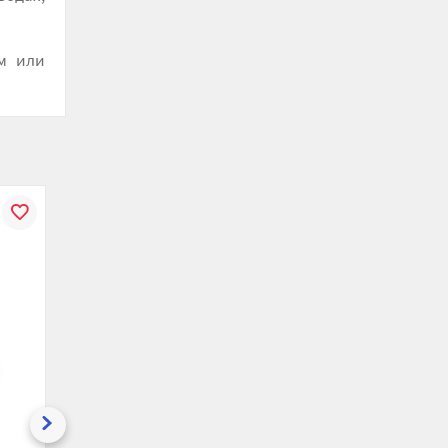
м или
В
К
В
К
В
ению
избранное
сравнению
избранное
сравнению
избранн