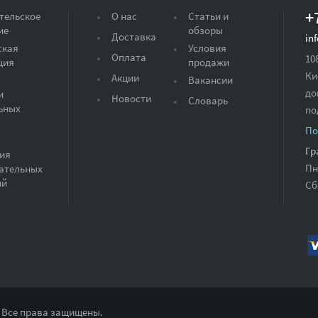
+
тельское
О нас
Статьи и
ие
обзоры
Доставка
in
ская
Условия
Оплата
10
ция
продажи
Ки
Акции
Вакансии
до
и
Новости
Словарь
ьных
по
По
Гр
ия
Пн
ательных
ий
Сб
 Все права защищены.