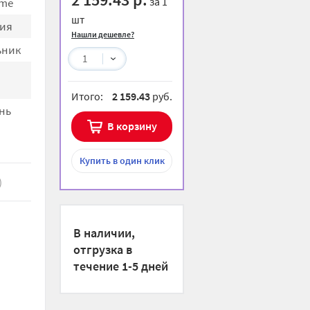
за 1
me
шт
ия
Нашли дешевле?
ьник
1
Итого:
2 159.43
руб.
нь
В корзину
Купить
в один клик
)
В наличии,
отгрузка в
течение 1-5 дней