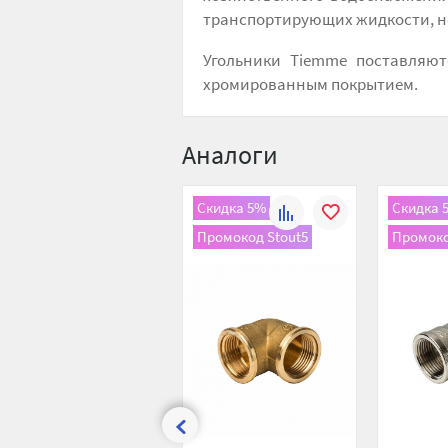
транспортирующих жидкости, не
Угольники Tiemme поставляю
хромированным покрытием.
Аналоги
Скидка 5%
Скидка 
К
В
Промокод Stout5
Промоко
сравнению
избранное