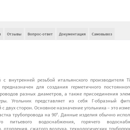
и
Отзывы
Вопрос-ответ
Документация
Самовывоз
ой с внутренней резьбой итальянского производителя 
 предназначен для создания герметичного постоянног
роводов разных диаметров, а также присоединения эле
уры. Угольник представляет из себя Г-образный фит
 с двух сторон. Основное назначение угольника – это изм
астка трубопровода на 90°. Данные изделия обычно испо
го питьевого водоснабжения, горячего водоснабж
 отопления, сжатого воздуха, технологических трубопро