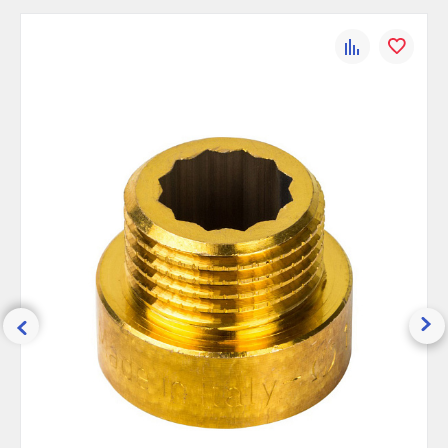
Присоединительный размер,
1/2
дюйм:
К
В
Рабочее давление, бар:
30
сравнению
избранно
Максимальная температура, °С:
200
Ширина (упак), см:
2.5
Глубина (упак), см:
2.6
Высота (упак), см:
2.6
Вес брутто, гр:
43