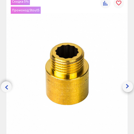
Скидка 5%
К
В
Рабочее давление, бар:
30
Промокод Stout5
сравнению
избранно
Максимальная температура, °С:
200
Ширина (упак), см:
3.3
Глубина (упак), см:
3.3
Высота (упак), см:
3.7
Вес брутто, гр:
101