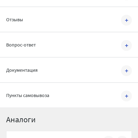
Удлинитель резьбовой с наружной резьбой (бочонок)
итальянского производителя Tiemme изготавливается из латуни
Артикул:
1500152
и используется как удлинительный элемент трубопровода, с его
Отзывы
помощью осуществляется подключение к трубопроводу
Бренд:
Tiemme
различной запорно-регулирующей арматуры или другого
оборудования. Удлинитель с наружной резьбой – это патрубок с
Страна производства:
Италия
короткой резьбой, нарезанной с двух сторон на внешней его
Написать отзыв
Серия:
1530
части.
Вопрос-ответ
Область применения:
Водоснабжение, отопление
Удлинители Tiemme поставляются в латунном исполнении, а
также с никелированным или хромированным покрытием.
Тип фитинга:
Удлинитель
Задать вопрос
Документация
Вид фитинга:
Без шестигранника
Тип присоединения:
Резьба
Сертификат соответствия на латунные
2 MB
Пункты самовывоза
Вид присоединения:
НР
фитинги Tiemme.pdf
Покрытие:
Нет
Материал:
Латунь
Аналоги
Присоединительный размер,
3/4
дюйм: