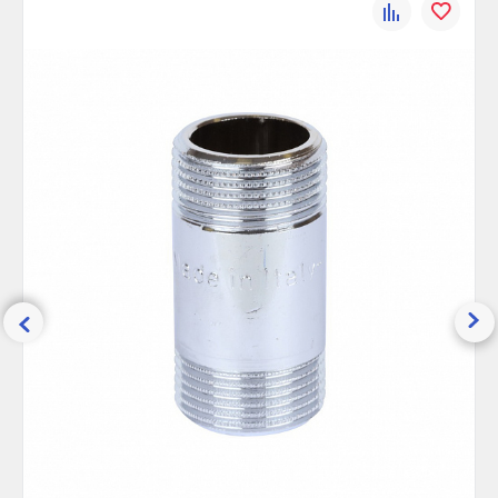
К
В
Рабочее давление, бар:
30
сравнению
избранно
Максимальная температура, °С:
200
Ширина (упак), см:
2.5
Глубина (упак), см:
15
Высота (упак), см:
2.5
Вес брутто, гр:
260