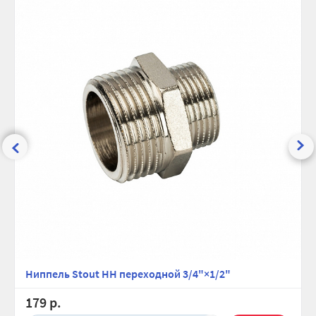
Присоединительный размер,
1/2×3/4
дюйм:
Рабочее давление, бар:
10
Максимальная температура, °С:
110
Ширина (упак), см:
2.9
Глубина (упак), см:
2.7
Высота (упак), см:
2.7
Вес брутто, гр:
48
Не добавлять в корзину
Не добавлять
Ниппель Stout НН переходной 3/4"×1/2"
179 р.