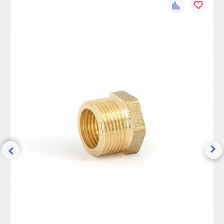
К
В
Максимальная температура, °С:
200
сравнению
избранно
Ширина (упак), см:
5
Глубина (упак), см:
5
Высота (упак), см:
2.5
Вес брутто, гр:
180