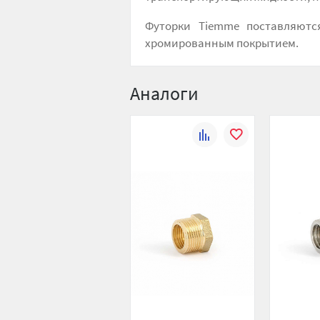
Футорки Tiemme поставляютс
хромированным покрытием.
Аналоги
К
В
сравнению
избранное