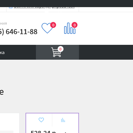
Войти или зарегистрироваться
Вход на сайт
иния
0
0
5) 646-11-88
0
ка
e
В
К
избранное
сравнению
528.24 р.