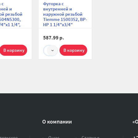
 с
Футорка с
ней и
внутренней и
ой резьбой
наружной резьбой
 604N5300,
Tiemme 1500352, ВР-
4"x1 1/4",
НР 1 1/4"x3/4"
рованная
никелированная,
серия 1581N
587.99 р.
1
О компании
«
тельское
О нас
Статьи и