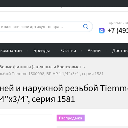
Вакансии
Партнерские пункты самовывоза
Горячая л
+7 (49
 компании
Бренды
Статьи
Акции
Достав
бовые фитинги (латунные и бронзовые)
ьбой Tiemme 1500098, ВР-НР 1 1/4"x3/4", серия 1581
нней и наружной резьбой Tiemm
4"x3/4", серия 1581
Распродажа