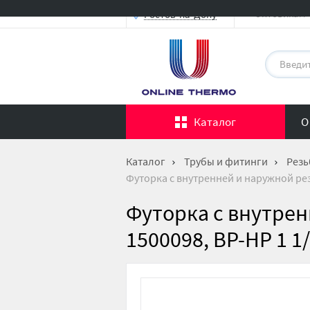
Оптовикам
Ростов-на-Дону
Каталог
О
Каталог
Трубы и фитинги
Резь
Футорка с внутренней и наружной рез
Футорка с внутре
1500098, ВР-НР 1 1/