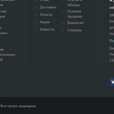
+
ие
обзоры
Доставка
in
ская
Условия
Оплата
10
ция
продажи
Ки
Акции
Вакансии
до
и
Новости
Словарь
ьных
по
По
Гр
ия
Пн
ательных
ий
Сб
 Все права защищены.