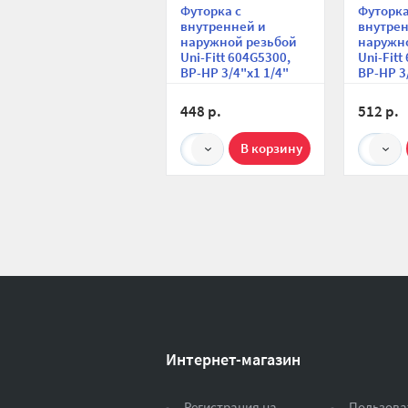
Футорка с
Футорка
внутренней и
внутрен
наружной резьбой
наружн
Uni-Fitt 604G5300,
Uni-Fitt
ВР-НР 3/4"x1 1/4"
ВР-НР 3/
никели
448 р.
512 р.
1
1
Интернет-магазин
Регистрация на
Пользова