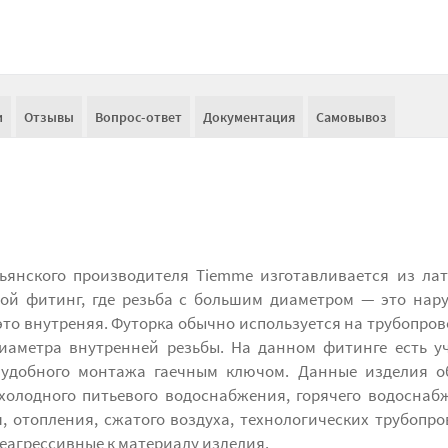
и
Отзывы
Вопрос-ответ
Документация
Самовывоз
ьянского производителя Tiemme изготавливается из ла
ной фитинг, где резьба с большим диаметром — это нар
это внутреняя. Футорка обычно используется на трубопро
иаметра внутренней резьбы. На данном фитинге есть у
 удобного монтажа гаечным ключом. Данные изделия о
холодного питьевого водоснабжения, горячего водоснаб
 отопления, сжатого воздуха, технологических трубопро
агрессивные к материалу изделия.