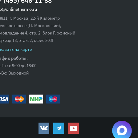
7 (495) 646-11-88
fo@onlinethermo.ru
8811, г. Москва, 22-й Километр
евское шоссе (П. Московский),
мовладение 4, стр. 2, блок Г, офисный
дъезд 18,
этаж 2, офис 203Г
казать на карте
афик работы:
-Пт: с 9:00 до 18:00
-Вс: Выходной