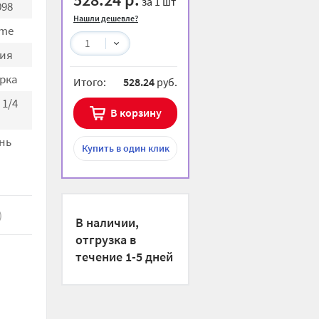
за 1 шт
098
Нашли дешевле?
me
1
ия
рка
Итого:
528.24
руб.
 1/4
В корзину
нь
Купить
в один клик
)
В наличии,
отгрузка в
течение 1-5 дней