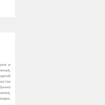
туни и
ужная,
водной
часток
бычно
жения,
водах,