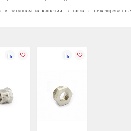
я в латунном исполнении, а также с никелированны
К
В
К
В
сравнению
избранное
сравнению
избранное