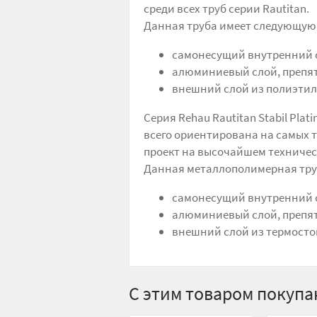
среди всех труб серии Rautitan.
Данная труба имеет следующую
самонесущий внутренний с
алюминиевый слой, препя
внешний слой из полиэти
Серия Rehau Rautitan Stabil Pla
всего ориентирована на самых т
проект на высочайшем техничес
Данная металлополимерная тру
самонесущий внутренний с
алюминиевый слой, препя
внешний слой из термосто
С этим товаром покуп