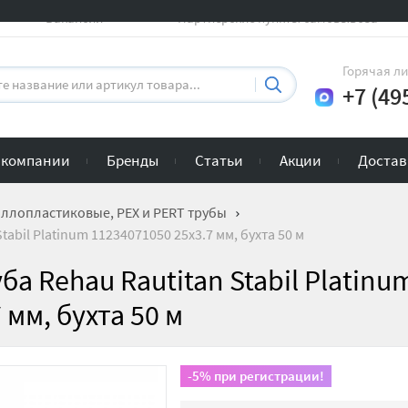
Вакансии
Партнерские пункты самовывоза
Горячая л
+7 (49
 компании
Бренды
Статьи
Акции
Достав
ллопластиковые, PEX и PERT трубы
abil Platinum 11234071050 25х3.7 мм, бухта 50 м
а Rehau Rautitan Stabil Platinu
 мм, бухта 50 м
-5% при регистрации!