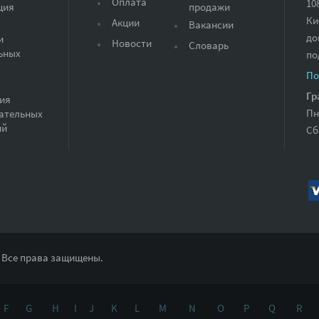
Оплата
10
ция
продажи
Ки
Акции
Вакансии
до
и
Новости
Словарь
ьных
по
По
Гр
ия
Пн
ательных
ий
Сб
 Все права защищены.
F
G
H
I
J
K
L
M
N
O
P
Q
R