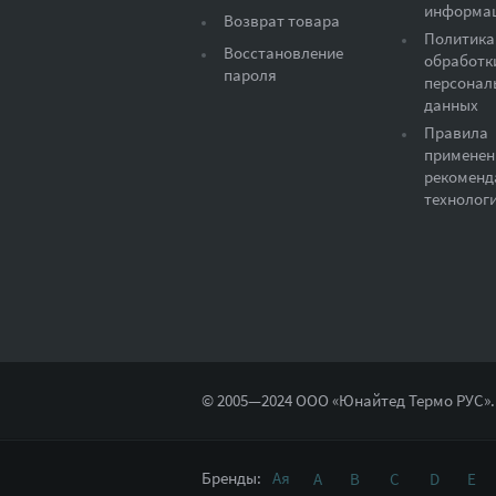
информа
Возврат товара
Политика
Восстановление
обработк
пароля
персонал
данных
Правила
применен
рекоменд
технолог
© 2005—2024 ООО «Юнайтед Термо РУС».
Бренды:
Ая
A
B
C
D
E