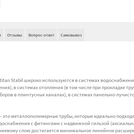
и
Отзывы
Вопрос-ответ
Самовывоз
itan Stabil широко используются в системах водоснабжени
ния), в системах отопления (в том числе при прокладке тру
оров в плинтусных каналах), в системах панельно-лучист
l – это металлополимерные трубы, которые идеально подход
доснабжения с фитингами с надвижной гильзой (аксиальн
иниевому слою достигается минимальное линейное расшир