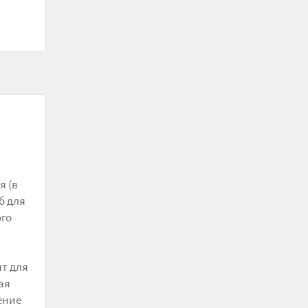
я (в
б для
ого
ят для
ая
ение