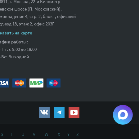
8811, г. Москва, 22-й Километр
евское шоссе (П. Московский),
мовладение 4, стр. 2, блок Г, офисный
дъезд 18,
этаж 2, офис 203Г
казать на карте
афик работы:
-Пт: с 9:00 до 18:00
-Вс: Выходной
S
T
U
V
W
X
Y
Z