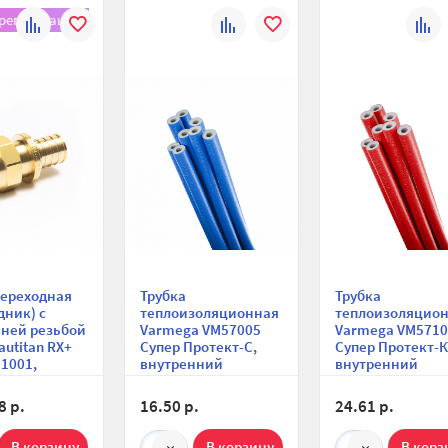
 регистрации!
К
В
К
В
К
сравнению
избранное
сравнению
избранное
сравн
переходная
Трубка
Трубка
дник) с
теплоизоляционная
теплоизоляцио
ней резьбой
Varmega VM57005
Varmega VM5710
autitan RX+
Супер Протект-С,
Супер Протект-К
1001,
внутренний
внутренний
, аксиальная
диаметр 28 мм,
диаметр 28 мм,
толщина 4 мм,
толщина 4 мм,
8 р.
16.50 р.
24.61 р.
длина 10 м, синяя
длина 10 м, кра
10
10