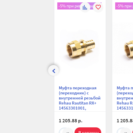
-5% при регистрации!
-5% при
К
В
сравнению
избранное
Муфта переходная
Муфта 
(переходник) с
(перехо
внутренней резьбой
внутрен
Rehau Rautitan RX+
Rehau R
14563301001,
1456331
25х1/2", аксиальная
25х3/4"
1 205.88 р.
1 205.8
1
1