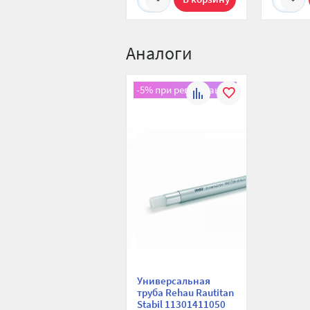
Аналоги
-5% при регистрации!
К
В
сравнению
избранное
Универсальная
труба Rehau Rautitan
Stabil 11301411050