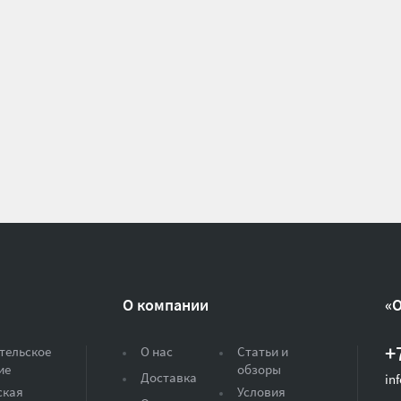
О компании
«
+
тельское
О нас
Статьи и
ие
обзоры
Доставка
in
ская
Условия