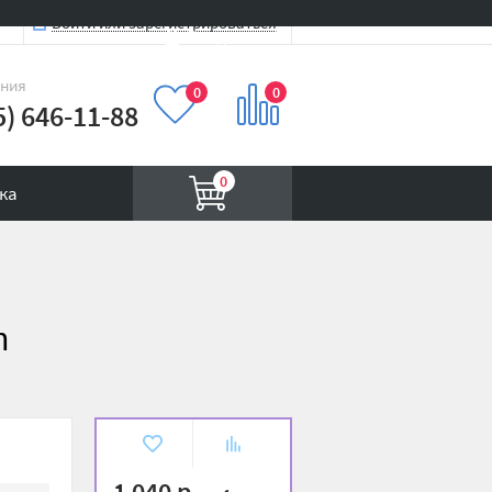
Войти или зарегистрироваться
Вход на сайт
иния
0
0
5) 646-11-88
0
ка
m
В
К
избранное
сравнению
1 040 р.