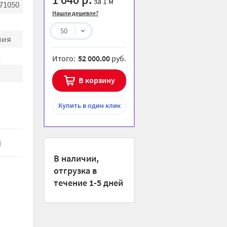
за 1 м
71050
Нашли дешевле?
50
ния
l
Итого:
52 000.00
руб.
В корзину
Купить
в один клик
)
В наличии,
отгрузка в
течение 1-5 дней