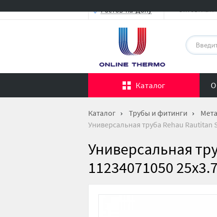
Оптовикам
Ростов-на-Дону
Каталог
О
Каталог
Трубы и фитинги
Мета
Универсальная труба Rehau Rautitan St
Универсальная труб
11234071050 25х3.7