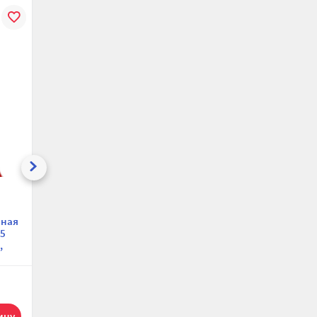
В
К
В
К
В
ению
избранное
сравнению
избранное
сравнению
избранн
Трубка
Трубка
нная
теплоизоляционная
теплоизоляционная
5
Varmega VM57205
Varmega VM57305
,
Супер Протект-С,
Супер Протект-К,
внутренний
внутренний
диаметр 28 мм,
диаметр 28 мм,
толщина 6 мм,
толщина 6 мм,
25.40 р.
25.40 р.
сная
длина 10 м, синяя
длина 10 м, красная
10
10