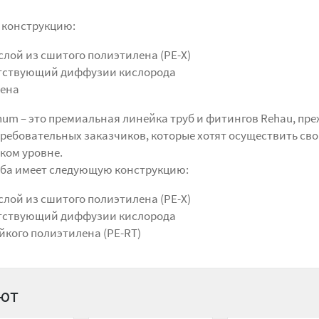
 конструкцию:
лой из сшитого полиэтилена (PE-X)
тствующий диффузии кислорода
лена
tinum – это премиальная линейка труб и фитингов Rehau, пр
ребовательных заказчиков, которые хотят осуществить св
ком уровне.
ба имеет следующую конструкцию:
лой из сшитого полиэтилена (PE-X)
тствующий диффузии кислорода
йкого полиэтилена (PE-RT)
ают