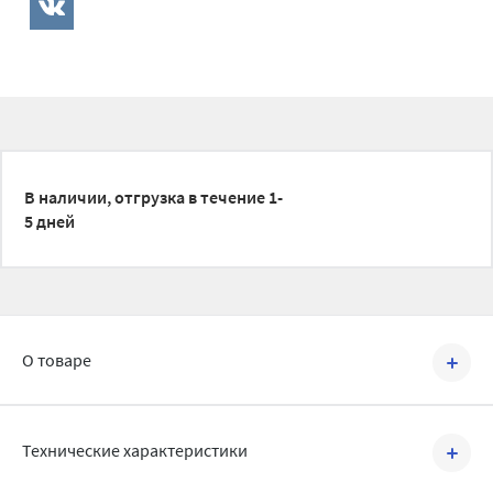
В наличии, отгрузка в течение 1-
5 дней
О товаре
Артикул №
VM3021620200
Технические характеристики
Трубы однослойные Varmega PE-RT изготавливаются методом