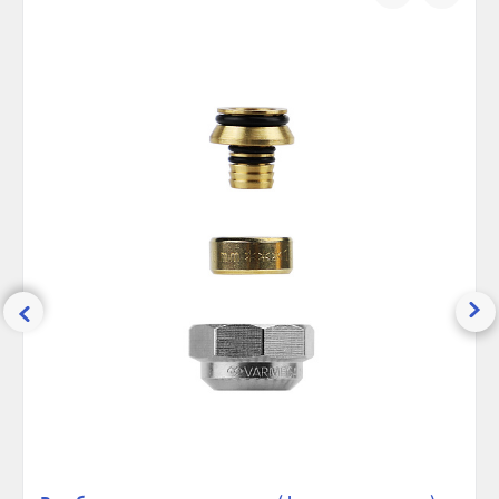
Единица поставки:
200 м
сравнению
избранно
Кислородный защитный слой:
Нет
Рабочее давление, бар:
8
Максимальная температура, °С:
90
Ширина (упак), см:
76
Глубина (упак), см:
76
Высота (упак), см:
16
Вес брутто, гр:
17400