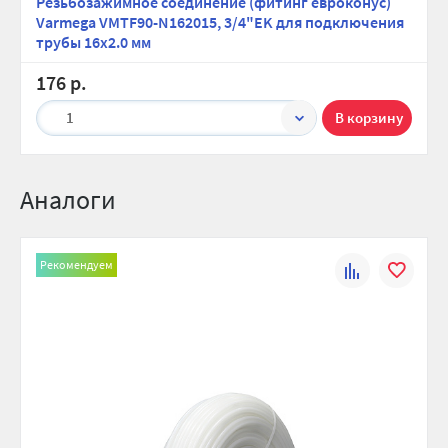
Резьбозажимное соединение (фитинг евроконус)
Varmega VMTF90-N162015, 3/4"EK для подключения
трубы 16х2.0 мм
176 р.
1
Аналоги
Рекомендуем
К
В
сравнению
избранно