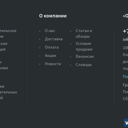
О компании
«
+
тельское
О нас
Статьи и
ие
обзоры
Доставка
in
ская
Условия
Оплата
10
ция
продажи
Ки
Акции
Вакансии
до
и
Новости
Словарь
ьных
по
По
Гр
ия
Пн
ательных
ий
Сб