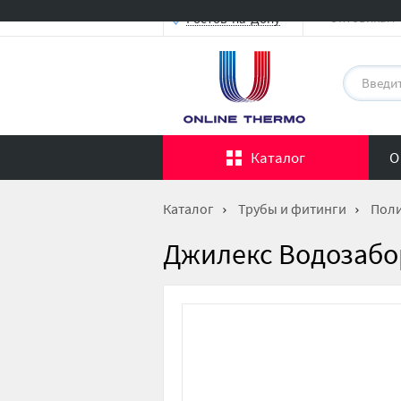
Оптовикам
Ростов-на-Дону
Каталог
О
Каталог
Трубы и фитинги
Поли
Джилекс Водозабо