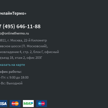
ОнлайнТермо»
7 (495) 646-11-88
fo@onlinethermo.ru
8811, г. Москва, 22-й Километр
евское шоссе (П. Московский),
мовладение 4, стр. 2, блок Г, офисный
дъезд 18,
этаж 2, офис 203Г
казать на карте
афик работы:
-Пт: с 9:00 до 18:00
-Вс: Выходной