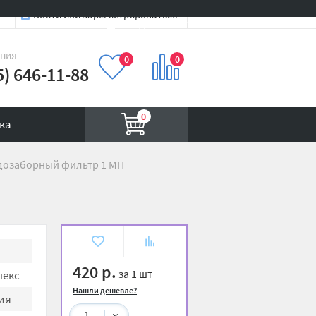
Войти или зарегистрироваться
Вход на сайт
иния
0
0
5) 646-11-88
0
ка
дозаборный фильтр 1 МП
В
К
избранное
сравнению
420 р.
за 1 шт
екс
Нашли дешевле?
ия
1