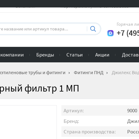
Вакансии
Партнерские пункты самовывоза
Горячая л
+7 (49
 компании
Бренды
Статьи
Акции
Достав
этиленовые трубы и фитинги
Фитинги ПНД
Джилекс Во
рный фильтр 1 МП
Артикул:
9000
Бренд:
Джил
Страна производства:
Росс