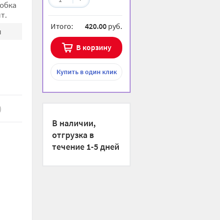
робка
шт.
Итого:
420.00
руб.
м
В корзину
Купить
в один клик
)
В наличии,
отгрузка в
течение 1-5 дней