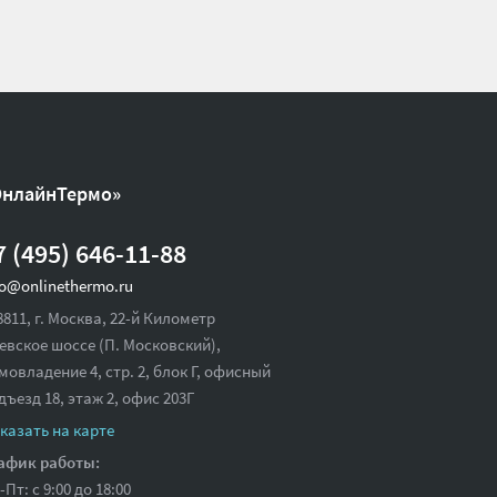
ОнлайнТермо»
7 (495) 646-11-88
fo@onlinethermo.ru
8811, г. Москва, 22-й Километр
евское шоссе (П. Московский),
мовладение 4, стр. 2, блок Г, офисный
дъезд 18,
этаж 2, офис 203Г
казать на карте
афик работы:
-Пт: с 9:00 до 18:00