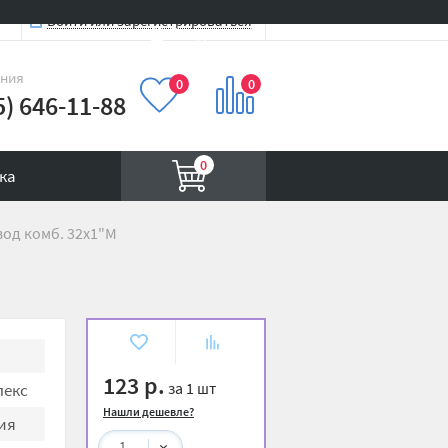
Войти или зарегистрироваться
Вход на сайт
иния
0
0
5) 646-11-88
0
ка
од комб. 32х1"М
В
К
избранное
сравнению
123 р.
за 1 шт
екс
Нашли дешевле?
ия
1