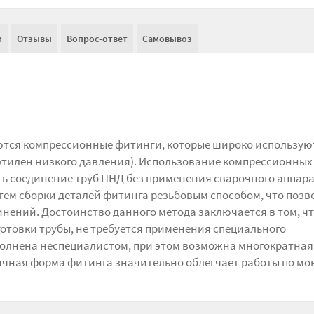
и
Отзывы
Вопрос-ответ
Самовывоз
ются компрессионные фитинги, которые широко использую
этилен низкого давления). Использование компрессионных
ь соединение труб ПНД без применения сварочного аппара
тем сборки деталей фитинга резьбовым способом, что позв
нений. Достоинство данного метода заключается в том, ч
отовки трубы, не требуется применения специального
олнена неспециалистом, при этом возможна многократная 
мичная форма фитинга значительно облегчает работы по м