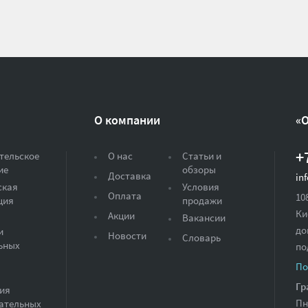
О компании
«
+
тельское
О нас
Статьи и
ие
обзоры
Доставка
in
ская
Условия
Оплата
10
ция
продажи
Ки
Акции
Вакансии
до
и
Новости
Словарь
ьных
по
По
Гр
ия
Пн
ательных