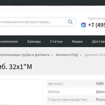
Вакансии
Партнерские пункты самовывоза
Горячая л
+7 (49
 компании
Бренды
Статьи
Акции
Достав
этиленовые трубы и фитинги
Фитинги ПНД
Джилекс Отв
б. 32х1"М
Артикул:
9285
Бренд:
Джил
Страна производства:
Росс