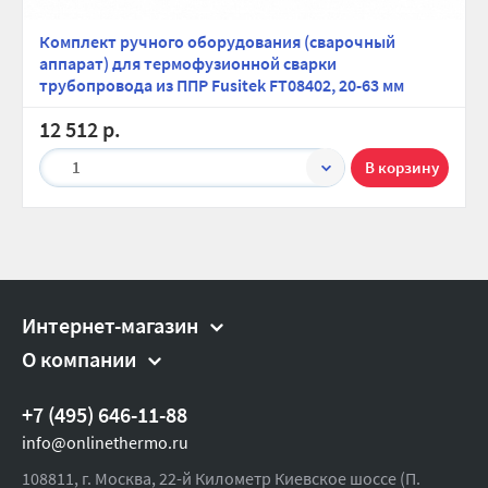
Комплект ручного оборудования (сварочный
аппарат) для термофузионной сварки
трубопровода из ППР Fusitek FT08402, 20-63 мм
12 512 р.
1
Интернет-магазин
О компании
+7 (495) 646-11-88
info@onlinethermo.ru
108811, г. Москва, 22-й Километр Киевское шоссе (П.