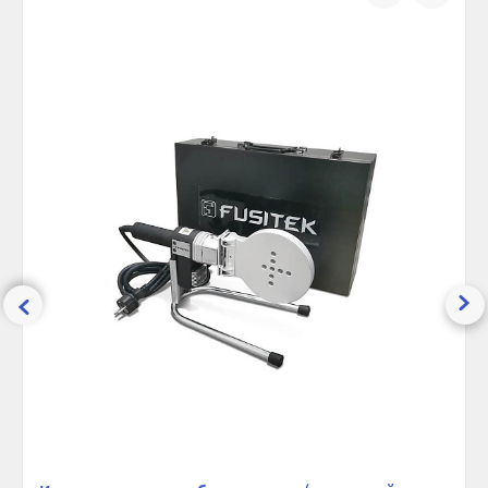
Кислородный защитный слой:
Нет
сравнению
избранно
SDR:
11
Длина, м:
4
Максимальная температура, °С:
20
Ширина (упак), см:
400
Глубина (упак), см:
11
Высота (упак), см:
11
Вес брутто, гр:
12100