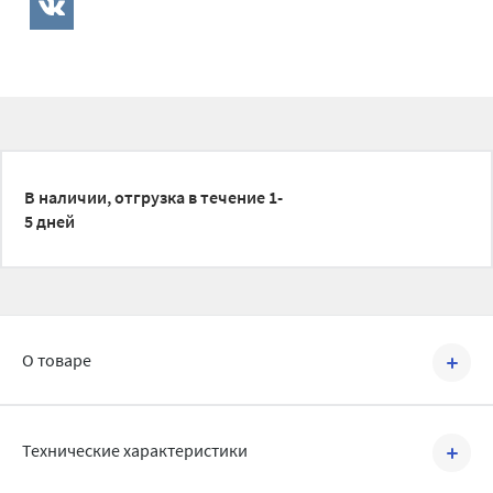
В наличии, отгрузка в течение 1-
5 дней
О товаре
Артикул №
FT00109
Технические характеристики
Трубы Fusitek из полипропилена рандом сополимера (тип 3)