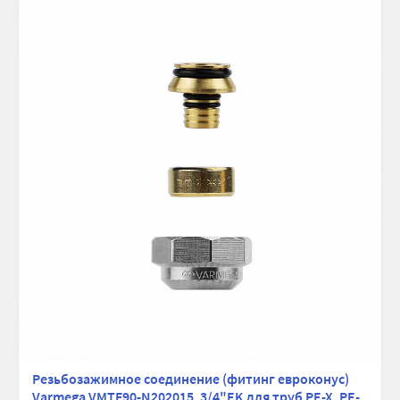
Размер, мм:
20×2.0
Присоединительный размер,
3/4 ЕК
дюйм:
Рабочее давление, бар:
10
Максимальная температура, °С:
95
Ширина (упак), см:
11
Глубина (упак), см:
2
Высота (упак), см:
9
Вес брутто, гр:
70
Резьбозажимное соединение (фитинг евроконус)
Varmega VMTF90-N202015, 3/4"EK для труб PE-X, PE-