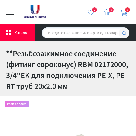
0
0
0
Каталог
**Резьбозажимное соединение
(фитинг евроконус) RBM 02172000,
3/4"EK для подключения PE-X, PE-
RT труб 20х2.0 мм
Распродажа