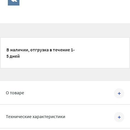
В наличии, отгрузка в течение 1-
5 дней
О товаре
Артикул №
VMPA37-110802
Технические характеристики
Данные высококачественные маты являются идеальным
решением для укладки водяных теплых полов.