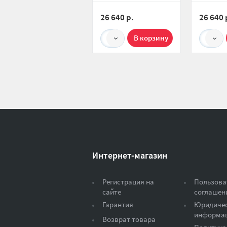
(комплект теплого
(компле
пола) Electrolux Easy
пола) El
26 640 р.
26 640 
Fix Mat EEFM 2-150-
Fix Mat 
11
11
1
1
Интернет-магазин
Регистрация на
Пользова
сайте
соглашен
Гарантия
Юридиче
информа
Возврат товара