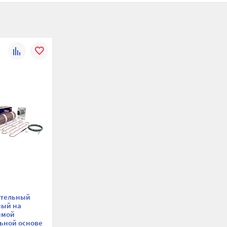
К
В
сравнению
избранное
ательный
ный на
имой
ьной основе