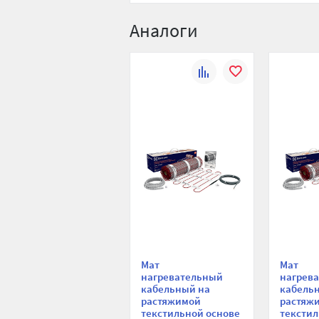
Аналоги
К
В
сравнению
избранное
Мат
Мат
нагревательный
нагрев
кабельный на
кабель
растяжимой
растяж
текстильной основе
текстил