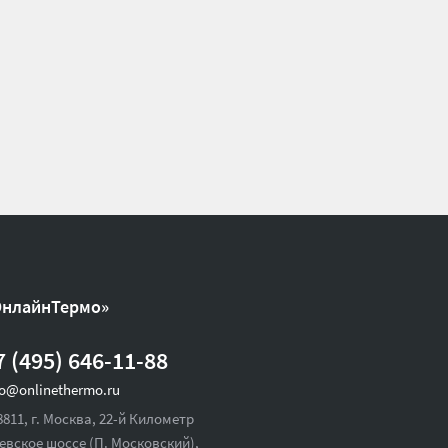
ОнлайнТермо»
7 (495) 646-11-88
fo@onlinethermo.ru
8811, г. Москва, 22-й Километр
евское шоссе (П. Московский),