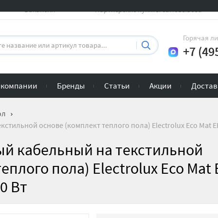
Вакансии
Партнерские пункты самовывоза
Горячая л
+7 (49
 компании
Бренды
Статьи
Акции
Достав
ол
тильной основе (комплект теплого пола) Electrolux Eco Mat EEM
ый кабельный на текстильной
еплого пола) Electrolux Eco Mat
50 Вт