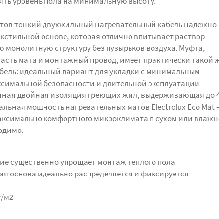
нять уровень пола на минимальную высоту.
атов тонкий двухжильный нагревательный кабель надежно
кстильной основе, которая отлично впитывает раствор
ю монолитную структуру без пузырьков воздуха. Муфта,
сть мата и монтажный провод, имеет практически такой 
абель: идеальный вариант для укладки с минимальным
ксимальной безопасности и длительной эксплуатации
нная двойная изоляция греющих жил, выдерживающая до 4
льная мощность нагревательных матов Electrolux Eco Mat 
максимально комфортного микроклимата в сухом или влаж
одимо.
е существенно упрощает монтаж теплого пола
я основа идеально распределяется и фиксируется
т/м2