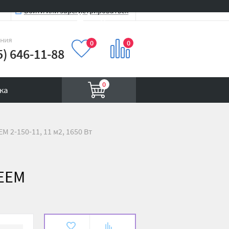
Войти или зарегистрироваться
Вход на сайт
иния
0
0
5) 646-11-88
0
ка
 2-150-11, 11 м2, 1650 Вт
 EEM
В
К