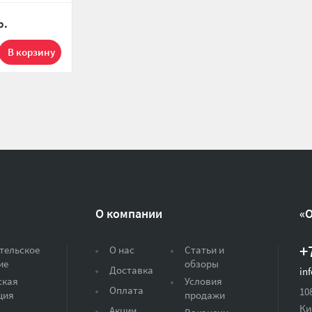
кт теплого
ectrolux Easy
р.
EEFM 2-150-
О компании
«
+
тельское
О нас
Статьи и
ие
обзоры
Доставка
in
ская
Условия
Оплата
10
ция
продажи
Ки
Акции