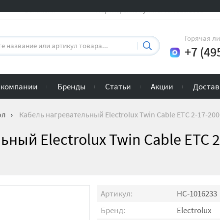
Вакансии
Партнерские пункты самовывоза
Горячая л
+7 (49
 компании
Бренды
Статьи
Акции
Достав
ол
Кабель нагревательный Electrolux Twin Cable ETC 2-17-200
ный Electrolux Twin Cable ETC 2
Артикул:
НС-1016233
Бренд:
Electrolux