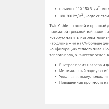
2
не менее 110-150 Вт/м
, ко
2
180-200 Вт/м
, когда систе
Twin Cable — тонкий и прочный
надежной трехслойной изоляцие
которую навиты нагревательные 
что длина жил на 6% больше дл
конфигурацию теплого пола. Ele
теплого пола, в качестве основ
Быстрое время нагрева и д
Минимальный радиус сгиб
Укладка в стяжку, подход
Повышенная прочность на