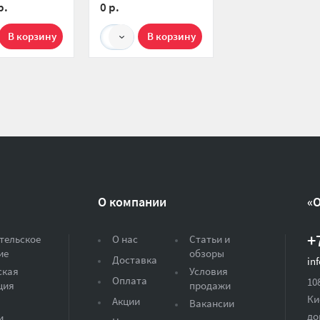
р.
0 р.
1
О компании
«
+
тельское
О нас
Статьи и
ие
обзоры
Доставка
in
ская
Условия
Оплата
10
ция
продажи
Ки
Акции
Вакансии
до
и