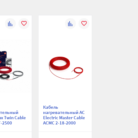
К
В
К
В
сравнению
избранное
сравнению
избранное
Кабель
ательный
нагревательный AC
ux Twin Cable
Electric Master Cable
7-2500
ACMC 2-18-2000