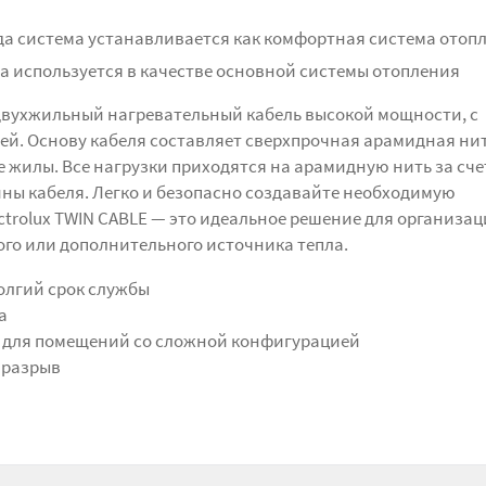
гда система устанавливается как комфортная система отоп
ма используется в качестве основной системы отопления
 двухжильный нагревательный кабель высокой мощности, с
й. Основу кабеля составляет сверхпрочная арамидная нит
жилы. Все нагрузки приходятся на арамидную нить за счет
ины кабеля. Легко и безопасно создавайте необходимую
ctrolux TWIN CABLE — это идеальное решение для организа
ного или дополнительного источника тепла.
олгий срок службы
а
ит для помещений со сложной конфигурацией
 разрыв