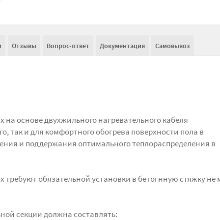
и
Отзывы
Вопрос-ответ
Документация
Самовывоз
ux на основе двухжильного нагревательного кабеля
о, так и для комфортного обогрева поверхности пола в
ения и поддержания оптимального теплораспределения в
ux требуют обязательной установки в бетогнную стяжку не 
ной секции должна составлять: