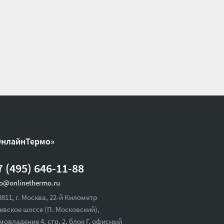
ОнлайнТермо»
7 (495) 646-11-88
fo@onlinethermo.ru
8811, г. Москва, 22-й Километр
евское шоссе (П. Московский),
мовладение 4, стр. 2, блок Г, офисный