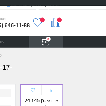
Войти или зарегистрироваться
Вход на сайт
иния
0
0
5) 646-11-88
0
ка
0
-17-
В
К
избранное
сравнению
24 145 р.
за 1 шт