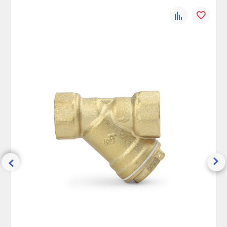
Материал сетки:
Нержавеющая сталь
К
В
Материал корпуса:
Латунь
сравнению
избранно
Тип присоединения:
Резьба
Вид присоединения:
ВР
Покрытие:
Нет
Диаметр, мм:
15
Направление потока:
В одну сторону
Kvs:
2.2
Наличие редуктора:
Нет
Магнит:
Нет
Наличие штуцера:
Нет
Фильтрующая способность, мкм:
500
Манометр:
Нет присоединения
Манометр в комплекте:
Нет