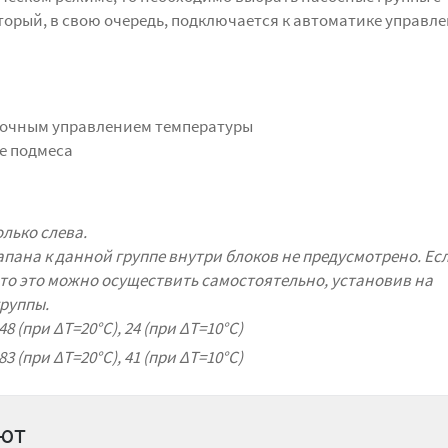
орый, в свою очередь, подключается к автоматике управле
точным управлением температуры
е подмеса
лько слева.
пана к данной группе внутри блоков не предусмотрено. Ес
 то это можно осуществить самостоятельно, установив на
руппы.
 48 (при ΔT=20°С), 24 (при ΔT=10°С)
 83 (при ΔT=20°С), 41 (при ΔT=10°С)
ают