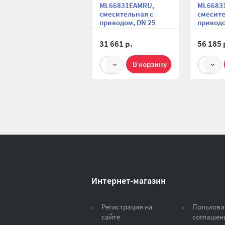
ML66831EAMRU,
ML6683
смесительная с
смесите
приводом, DN 25
приводо
(1"), без насоса,
(1"), с 
подача слева
Grundfo
31 661 р.
56 185 
Hybrid 2
подача 
1
1
Интернет-магазин
Регистрация на
Пользова
сайте
соглашен