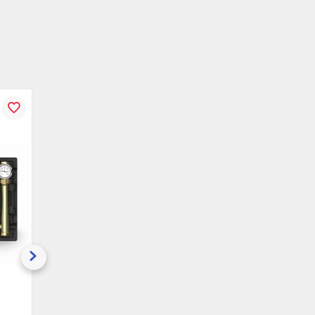
В
К
В
К
В
ению
избранное
сравнению
избранное
сравнению
избранн
Насосная группа
Насосная группа
Meibes V-MK
Meibes V-MK