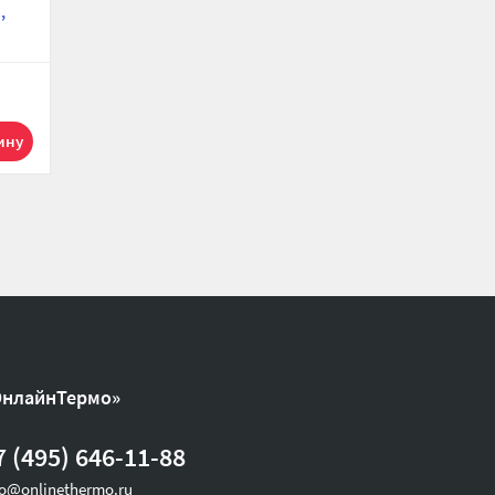
,
M66833.36M,
M66833.36WI,
смесительная с
смесительная с
приводом, DN 25
приводом, DN 25
ilo
(1"), с насосом
(1"), с насосом Wilo
Grundfos UPM3
PARA SC 7.0 180,
71 908 р.
51 772 р.
Hybrid 25-70 180,
подача слева
подача слева
1
1
ОнлайнТермо»
7 (495) 646-11-88
fo@onlinethermo.ru