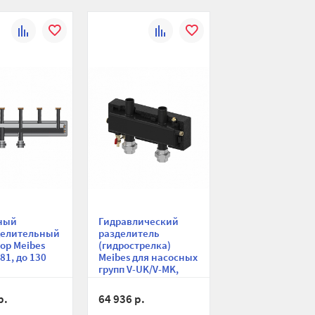
К
В
К
В
сравнению
избранное
сравнению
избранное
ный
Гидравлический
делительный
разделитель
ор Meibes
(гидрострелка)
81, до 130
Meibes для насосных
групп V-UK/V-MK,
укционная
Поколение 8+, до
130 кВт,
р.
64 936 р.
конструкционная