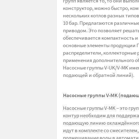
групп является то, то они выпо
конструктор, можно быстро, ком
нескольких котлов разных типов
10 бар. Предлагаются различные
приводом. Это позволяет решат
обеспечивается компактность и
основные элементы продукции П
распределители, коллекторные р
применения дополнительного о
Насосные группы V-UK/V-MK им
подающей и обратной линий).
Насосные группы V-
M
K (подающ
Насосные группы V-MK – это гр
контур необходим для поддержа
подающую линию охлаждённого 
идут в комплекте со смесителем
подмешивание воды в автоматич