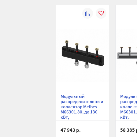
К
В
сравнению
избранное
Модульный
Модуль
распределительный
распре
коллектор Meibes
коллект
M66301.80, до 130
M66301.
кВт,
кВт,
конструкционная
констр
сталь
сталь
47 943 р.
58 385 