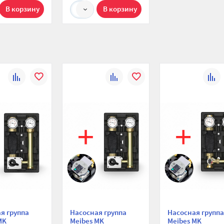
сталь
1
К
В
К
В
К
сравнению
избранное
сравнению
избранное
сравн
я группа
Насосная группа
Насосная группа
MK
Meibes MK
Meibes MK