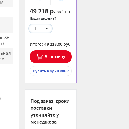
AM
избранное
сравнению
49 218 р.
за 1 шт
Нашли дешевле?
я
1
е 8+
т)
Итого:
49 218.00
руб.
льная
В корзину
ом
Купить
в один клик
)
Под заказ, сроки
поставки
уточняйте у
менеджера