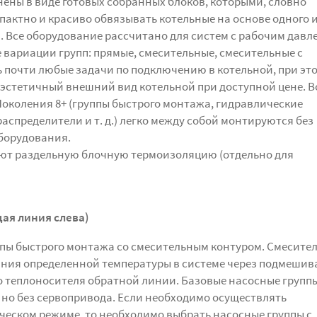
лнены в виде готовых собранных блоков, которыми, словно
пактно и красиво обвязывать котельные на основе одного 
. Все оборудование рассчитано для систем с рабочим дав
 вариации групп: прямые, смесительные, смесительные с
ь почти любые задачи по подключению в котельной, при эт
 эстетичный внешний вид котельной при доступной цене. В
околения 8+ (группы быстрого монтажа, гидравлические
аспределители и т. д.) легко между собой монтируются без
борудования.
еют раздельную блочную термоизоляцию (отдельно для
ая линия слева)
уппы быстрого монтажа со смесительным контуром. Смесите
ния определенной температуры в системе через подмешив
теплоносителя обратной линии. Базовые насосные групп
, но без сервопривода. Если необходимо осуществлять
еском режиме, то необходимо выбрать насосные группы с