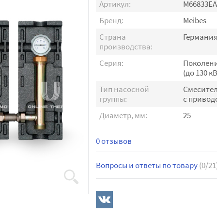
Артикул:
M66833E
Бренд:
Meibes
Страна
Германи
производства:
Серия:
Поколени
(до 130 кВ
Тип насосной
Смесите
группы:
с привод
Диаметр, мм:
25
0 отзывов
Вопросы и ответы по товару
(0/21