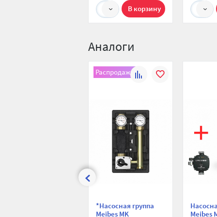
1
1
Аналоги
Распродажа
К
В
сравнению
избранное
*Насосная группа
Насосна
Meibes MK
Meibes 