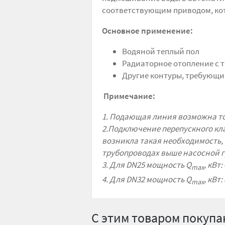
соответствующим приводом, кот
Основное применение:
Водяной теплый пол
Радиаторное отопление с 
Другие контуры, требующи
Примечание:
1. Подающая линия возможна то
2.
Подключение перепускного кла
возникла такая необходимость,
трубопроводах выше насосной г
3.
Для DN25 мощность Q
, кВт:
max
4.
Для DN32 мощность Q
, кВт:
max
С этим товаром покуп