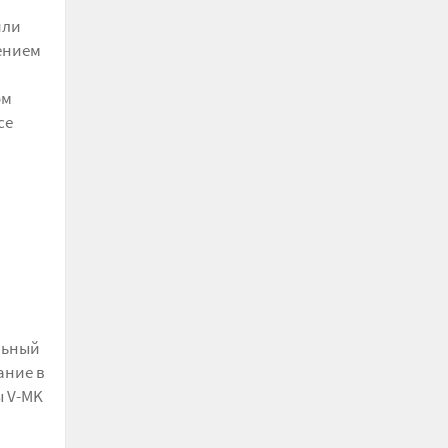
или
лением
ом
се
льный
ание в
ы V-MK