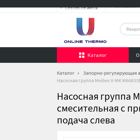
Оптовикам
Ростов-на-Дону
Каталог
О
Каталог
Запорно-регулирующая 
Насосная группа Meibes V-MK M66833EA
Насосная группа M
смесительная с при
подача слева