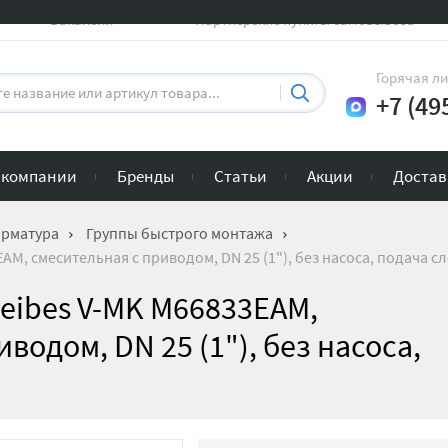
Вакансии
Партнерские пункты самовывоза
Горячая л
+7 (49
 компании
Бренды
Статьи
Акции
Достав
арматура
Группы быстрого монтажа
M, смесительная с приводом, DN 25 (1"), без насоса, подача с
eibes V-MK M66833EAM,
водом, DN 25 (1"), без насоса,