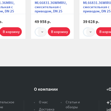
1.36MRU,
ML66831.36WIMRU,
ML66831.36WIRU
льная с
смесительная с
смесительная с
м, DN 25
приводом, DN 25
приводом, DN 25
насосом
(1"), с насосом Wilo
(1"), с насосом W
s UPM3
PARA SC 7.0 180,
PARA SC 7.0 180,
р.
49 958 р.
39 628 р.
5-70 180,
подача слева
подача слева
слева
1
1
О компании
«
+
тельское
О нас
Статьи и
ие
обзоры
Доставка
in