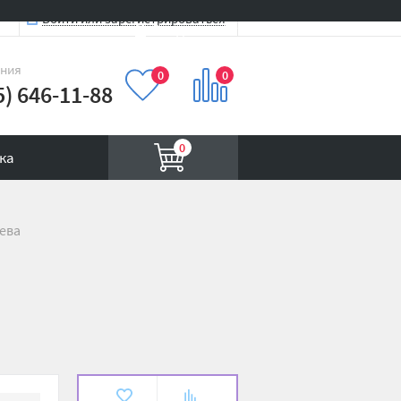
Войти или зарегистрироваться
Вход на сайт
иния
0
0
5) 646-11-88
0
ка
лева
В
К