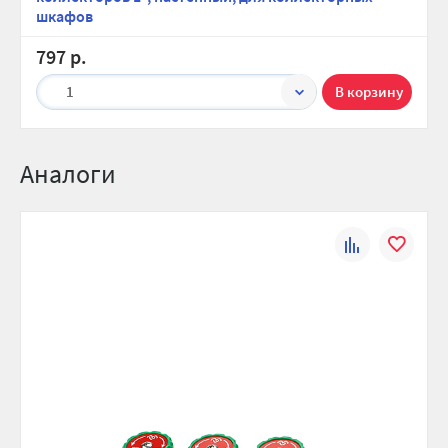
шкафов
797 р.
1
Аналоги
К
В
сравнению
избранно