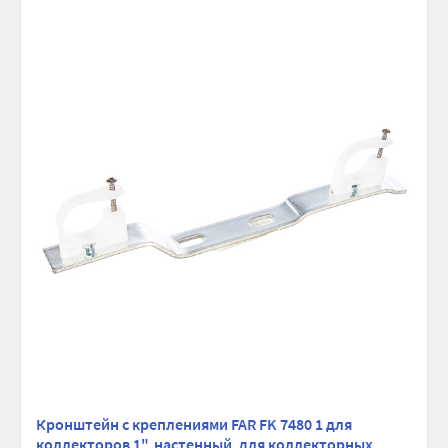
мм:
Покрытие:
Хромированное
Материал:
Латунь
Диаметр коллектора, дюйм:
1
Диаметр отвода, дюйм:
3/4
Количество выходов (отводов):
3
Рабочее давление, бар:
10
Максимальная температура, °С:
100
Ширина (упак), см:
16
Глубина (упак), см:
8
Высота (упак), см:
6.5
Вес брутто, гр:
878
Кронштейн с креплениями FAR FK 7480 1 для
коллекторов 1", настенный, для коллекторных