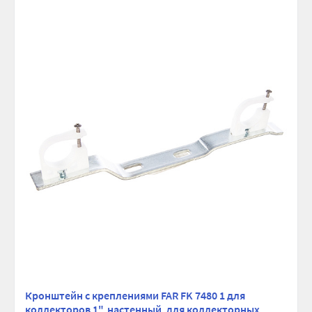
мм:
Покрытие:
Хромированное
Материал:
Латунь
Диаметр коллектора, дюйм:
1
Диаметр отвода, дюйм:
1/2
Количество выходов (отводов):
4
Рабочее давление, бар:
10
Максимальная температура, °С:
100
Ширина (упак), см:
21
Глубина (упак), см:
7
Высота (упак), см:
8
Вес брутто, гр:
1062
Кронштейн с креплениями FAR FK 7480 1 для
коллекторов 1", настенный, для коллекторных