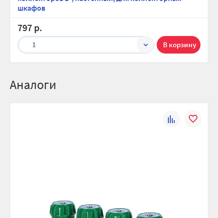
шкафов
797 р.
1
Аналоги
К
В
сравнению
избранно