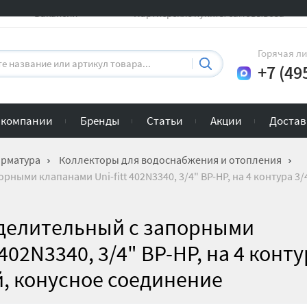
Вакансии
Партнерские пункты самовывоза
Горячая л
+7 (49
 компании
Бренды
Статьи
Акции
Достав
арматура
Коллекторы для водоснабжения и отопления
ными клапанами Uni-fitt 402N3340, 3/4" ВР-НР, на 4 контура 3/
делительный с запорными
 402N3340, 3/4" ВР-НР, на 4 конт
й, конусное соединение