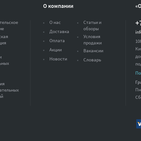
О компании
«
+
тельское
О нас
Статьи и
ие
обзоры
Доставка
in
ская
Условия
Оплата
10
ция
продажи
Ки
Акции
Вакансии
до
и
Новости
Словарь
ьных
по
По
Гр
ия
Пн
ательных
ий
Сб