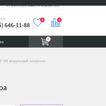
Войти или зарегистрироваться
Вход на сайт
иния
0
0
5) 646-11-88
0
ка
4" НР, модульный, конусное
ура