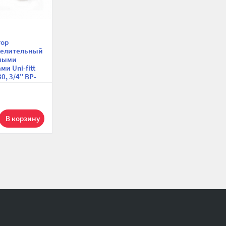
тор
делительный
рными
ми Uni-fitt
0, 3/4" ВР-
 контура 3/4"
ульный,
ое
ение