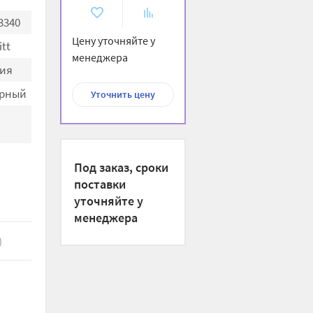
В
К
3340
избранное
сравнению
Цену уточняйте у
itt
менеджера
ия
рный
Уточнить цену
Под заказ, сроки
поставки
уточняйте у
менеджера
)