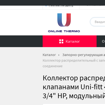
Оптовикам
Ростов-на-Дону
Каталог
О
Каталог
Запорно-регулирующая 
Коллектор распределительный с запор
соединение
Коллектор распре
клапанами Uni-fitt
3/4" НР, модульны