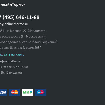
ОнлайнТермо»
7 (495) 646-11-88
fo@onlinethermo.ru
8811, г. Москва, 22-й Километр
евское шоссе (П. Московский),
мовладение 4, стр. 2, блок Г, офисный
дъезд 18,
этаж 2, офис 203Г
казать на карте
афик работы:
-Пт: с 9:00 до 18:00
-Вс: Выходной