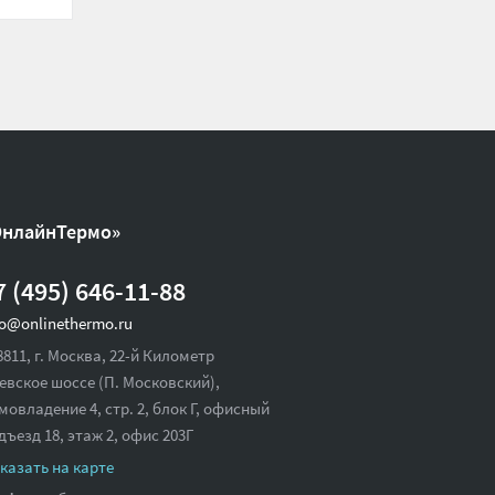
ОнлайнТермо»
7 (495) 646-11-88
fo@onlinethermo.ru
8811, г. Москва, 22-й Километр
евское шоссе (П. Московский),
мовладение 4, стр. 2, блок Г, офисный
дъезд 18,
этаж 2, офис 203Г
казать на карте