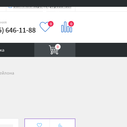
Войти или зарегистрироваться
Вход на сайт
иния
0
0
5) 646-11-88
0
ка
нейлона
В
К