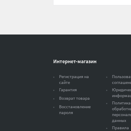
Интернет-магазин
Регистрация на
Пользова
сайте
соглашен
Гарантия
Юридиче
информа
Возврат товара
Политика
Восстановление
обработк
пароля
персонал
данных
Правила