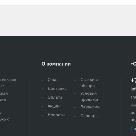
О компании
«
+
тельское
О нас
Статьи и
ие
обзоры
Доставка
in
ская
Условия
Оплата
10
ция
продажи
Ки
Акции
Вакансии
до
и
Новости
Словарь
ьных
по
По