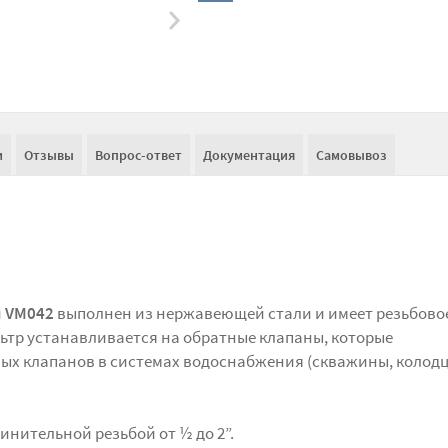
и
Отзывы
Вопрос-ответ
Документация
Самовывоз
и
VM042
выполнен из нержавеющей стали и имеет резьбово
ьтр устанавливается на обратные клапаны, которые
ых клапанов в системах водоснабжения (скважины, колодц
нительной резьбой от ½ до 2”.