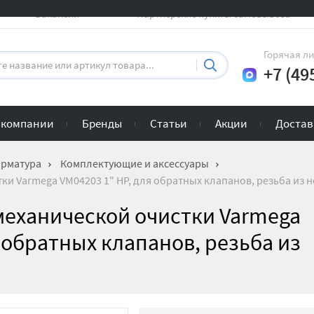
Вакансии
Партнерские пункты самовывоза
Горячая л
+7 (49
 компании
Бренды
Статьи
Акции
Достав
арматура
Комплектующие и аксессуары
ки Varmega VM04203 1" НР, для обратных клапанов, резьба из 
механической очистки Varmega
я обратных клапанов, резьба из