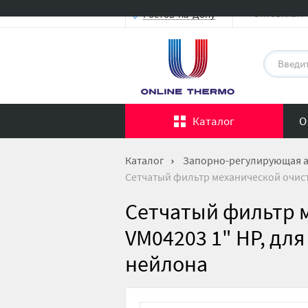
Оптовикам
Ростов-на-Дону
Каталог
О
Каталог
Запорно-регулирующая 
Сетчатый фильтр механической очист
Сетчатый фильтр 
VM04203 1" НР, дл
нейлона