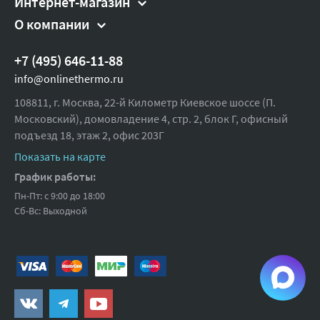
Интернет-магазин
О компании
Покрытие:
Нет
Материал:
Латунь
+7 (495) 646-11-88
Диаметр, мм:
40
info@onlinethermo.ru
Направление потока:
По направлению стрелки
108811, г. Москва, 22-й Километр Киевское шоссе (П.
Московский), домовладение 4, стр. 2, блок Г, офисный
Kvs:
22
подъезд 18,
этаж 2, офис 203Г
Рабочая среда:
Вода, растворы гликолей до 30
Показать на карте
Присоединительный размер,
1 1/2
График работы:
дюйм:
Пн-Пт: с 9:00 до 18:00
Рабочее давление, бар:
16
Сб-Вс: Выходной
Максимальная температура, °С:
110
Ширина (упак), см:
7.2
Глубина (упак), см:
6.4
Высота (упак), см:
6.4