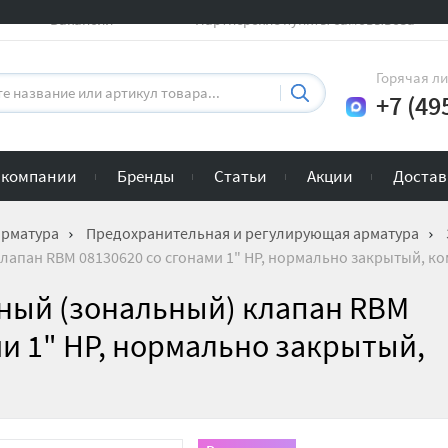
Вакансии
Партнерские пункты самовывоза
Горячая л
+7 (49
 компании
Бренды
Статьи
Акции
Достав
арматура
Предохранительная и регулирующая арматура
лапан RBM 08130620 со сгонами 1" НР, нормально закрытый, к
нный (зональный) клапан RBM
ми 1" НР, нормально закрытый,