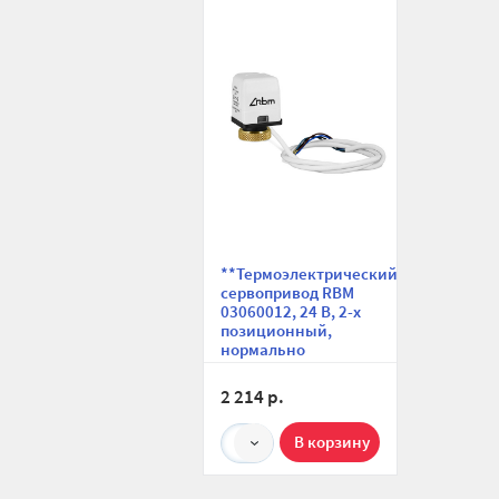
сравнению
избранное
**Термоэлектрический
сервопривод RBM
03060012, 24 В, 2-х
позиционный,
нормально
закрытый
2 214 р.
1