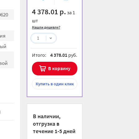
избранное
сравнению
4 378.01 р.
за 1
0620
шт
Нашли дешевле?
ия
1
ный
Итого:
4 378.01
руб.
вой
В корзину
Купить
в один клик
)
В наличии,
отгрузка в
течение 1-5 дней