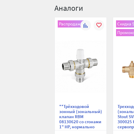
Аналоги
Распродажа
Скидка 
К
В
Промоко
сравнению
избранное
**Трёхходовой
Треххо
зонный (зональный)
(зональ
клапан RBM
Stout S
08130620 со сгонами
300025 Н
1" НР, нормально
сервопр
закрытый,