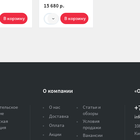
15 680 р.
1
О компании
«
+
тельское
О нас
Статьи и
ие
обзоры
Доставка
in
ская
Условия
Оплата
10
ция
продажи
Ки
Акции
Вакансии