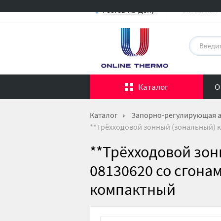
Оптовикам
Ростов-на-Дону
Каталог
О
Каталог
Запорно-регулирующая 
**Трёхходовой зонный (зональный) к
**Трёхходовой зо
08130620 со сгона
компактный