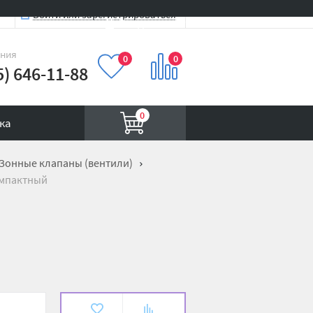
Войти или зарегистрироваться
Вход на сайт
иния
0
0
5) 646-11-88
0
ка
Зонные клапаны (вентили)
омпактный
В
К