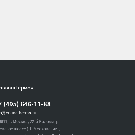
ОнлайнТермо»
7 (495) 646-11-88
fo@onlinethermo.ru
8811, г. Москва, 22-й Километр
евское шоссе (П. Московский),