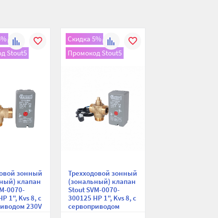
5%
Скидка 5%
К
В
К
В
д Stout5
Промокод Stout5
сравнению
избранное
сравнению
избранное
довой зонный
Трехходовой зонный
ный) клапан
(зональный) клапан
VM-0070-
Stout SVM-0070-
Р 1", Kvs 8, с
300125 НР 1", Kvs 8, с
иводом 230V
сервоприводом
230V, компактный