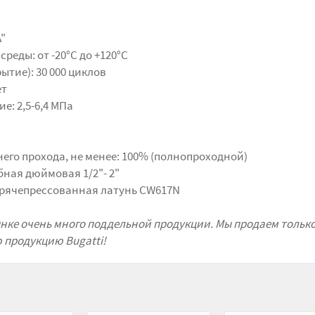
А"
реды: от -20°С до +120°С
ытие): 30 000 циклов
ет
е: 2,5-6,4 МПа
го прохода, не менее: 100% (полнопроходной)
ная дюймовая 1/2"- 2"
орячепрессованная латунь CW617N
ынке очень много поддельной продукции. Мы продаем тольк
продукцию Bugatti!