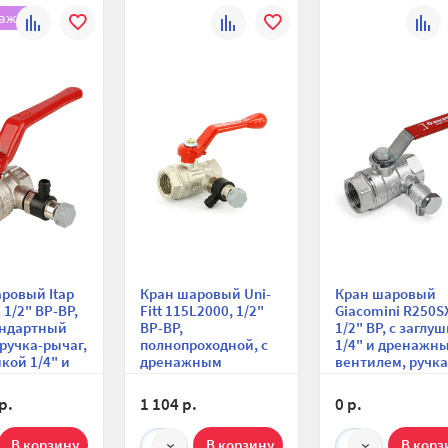
ажа
К
В
К
В
К
сравнению
избранное
сравнению
избранное
сравн
ровый Itap
Кран шаровый Uni-
Кран шаровый
 1/2" ВР-ВР,
Fitt 115L2000, 1/2"
Giacomini R250S
андартный
ВР-ВР,
1/2" ВР, с заглу
 ручка-рычаг,
полнопроходной, с
1/4" и дренажн
шкой 1/4" и
дренажным
вентилем, ручка
ным
вентилем, ручка-
рычаг
ем
рычаг
р.
1 104 р.
0 р.
1
1