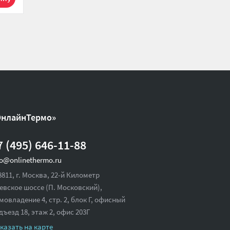
ОнлайнТермо»
7 (495) 646-11-88
fo@onlinethermo.ru
8811, г. Москва, 22-й Километр
евское шоссе (П. Московский),
мовладение 4, стр. 2, блок Г, офисный
дъезд 18,
этаж 2, офис 203Г
казать на карте