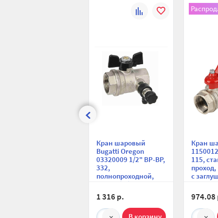
Распрод
К
В
сравнению
избранное
Кран шаровый
Кран ша
Bugatti Oregon
1150012
03320009 1/2" ВР-ВР,
115, ст
332,
проход,
полнопроходной,
с заглу
ручка-бабочка, с
дренаж
заглушкой 1/4" и
вентил
1 316 р.
974.08 
дренажным
вентилем
1
1