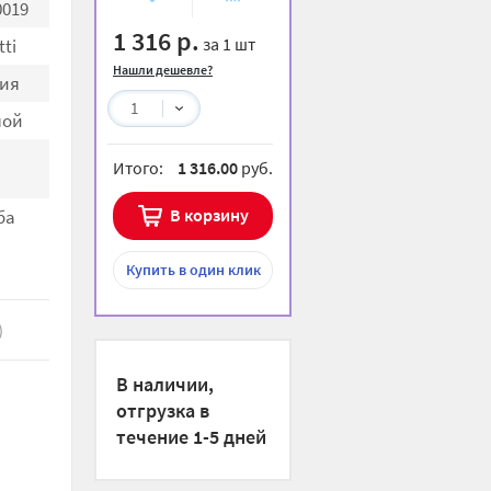
0019
избранное
сравнению
1 316 р.
за 1 шт
ti
Нашли дешевле?
ия
1
мой
Итого:
1 316.00
руб.
В корзину
ба
Купить
в один клик
)
В наличии,
отгрузка в
течение 1-5 дней