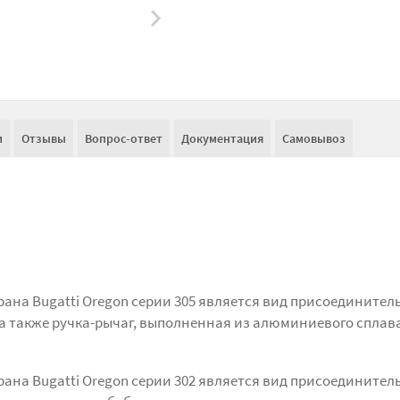
и
Отзывы
Вопрос-ответ
Документация
Самовывоз
ана Bugatti Oregon серии 305 является вид присоединител
а также ручка-рычаг, выполненная из алюминиевого сплава
ана Bugatti Oregon серии 302 является вид присоединител