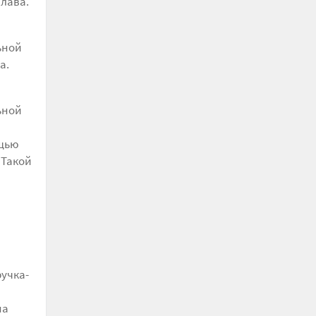
плава.
ьной
а.
ьной
ощью
 Такой
ручка-
на