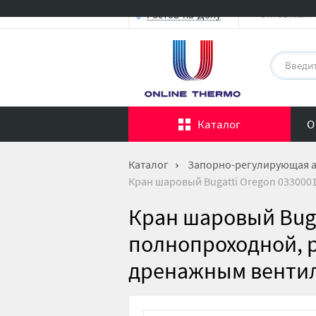
Оптовикам
Ростов-на-Дону
Каталог
О
Каталог
Запорно-регулирующая 
Кран шаровый Bugatti Oregon 0330001
Кран шаровый Bugat
полнопроходной, р
дренажным венти