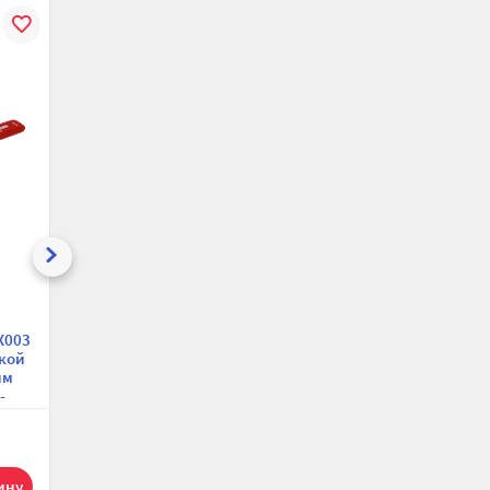
В
К
В
К
В
ению
избранное
сравнению
избранное
сравнению
избранн
Кран шаровый
Кран шаровый
X003
Giacomini R910SX003
Aquasfera Euro 1012-
шкой
1/2" ВР,
01, ВР 1/2",
ым
полнопроходной,
полнопроходной,
-
ручка-рычаг
ручка-рычаг
0 р.
927.50 р.
1
1