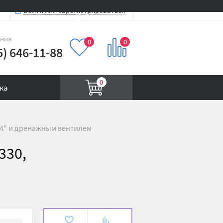
Войти или зарегистрироваться
Вход на сайт
иния
0
0
5) 646-11-88
0
ка
1/4" и дренажным вентилем
330,
В
К