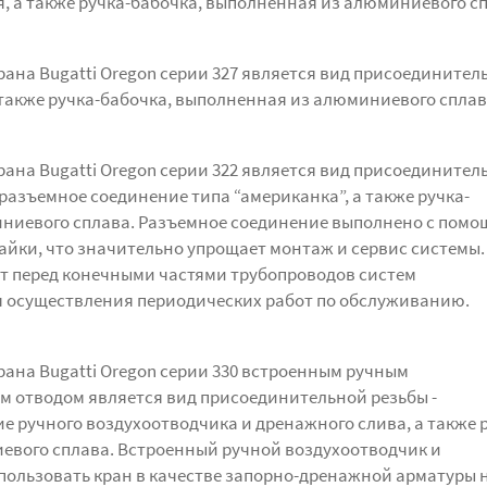
, а также ручка-бабочка, выполненная из алюминиевого с
ана Bugatti Oregon серии 327 является вид присоединител
 также ручка-бабочка, выполненная из алюминиевого сплав
ана Bugatti Oregon серии 322 является вид присоединител
разъемное соединение типа “американка”, а также ручка-
иниевого сплава. Разъемное соединение выполнено с пом
айки, что значительно упрощает монтаж и сервис системы.
т перед конечными частями трубопроводов систем
я осуществления периодических работ по обслуживанию.
ана Bugatti Oregon серии 330 встроенным ручным
 отводом является вид присоединительной резьбы -
 ручного воздухоотводчика и дренажного слива, а также 
евого сплава. Встроенный ручной воздухоотводчик и
ользовать кран в качестве запорно-дренажной арматуры 