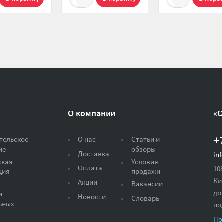
О компании
«
+
тельское
О нас
Статьи и
ие
обзоры
Доставка
in
ская
Условия
Оплата
10
ция
продажи
Ки
Акции
Вакансии
до
и
Новости
Словарь
ьных
по
По