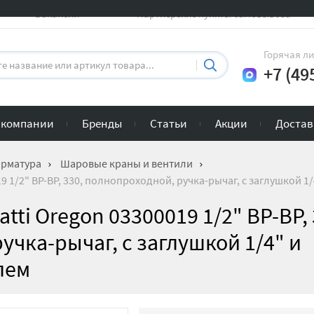
Вакансии
Партнерские пункты самовывоза
Горячая л
+7 (49
 компании
Бренды
Статьи
Акции
Достав
арматура
Шаровые краны и вентили
9 1/2" ВР-ВР, 330, полнопроходной, ручка-рычаг, с заглушкой 
ti Oregon 03300019 1/2" ВР-ВР, 
учка-рычаг, с заглушкой 1/4" и
лем