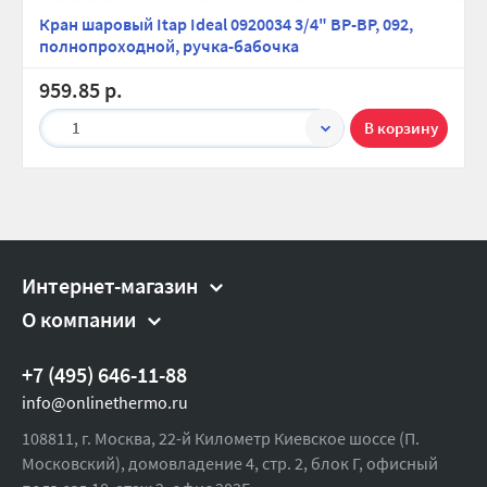
Ширина (упак), см:
10
Кран шаровый Itap Ideal 0920034 3/4" ВР-ВР, 092,
полнопроходной, ручка-бабочка
Глубина (упак), см:
10
959.85 р.
Высота (упак), см:
10
Вес брутто, гр:
200
1
Интернет-магазин
О компании
+7 (495) 646-11-88
info@onlinethermo.ru
108811, г. Москва, 22-й Километр Киевское шоссе (П.
Московский), домовладение 4, стр. 2, блок Г, офисный