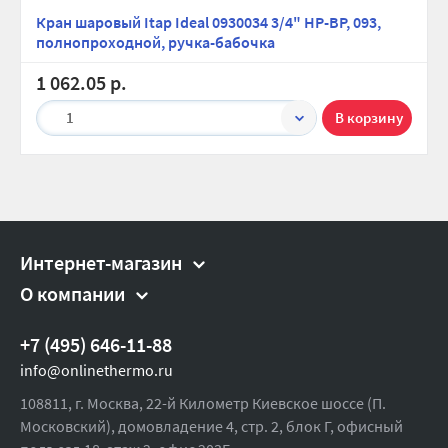
Ширина (упак), см:
10
Кран шаровый Itap Ideal 0930034 3/4" НР-ВР, 093,
полнопроходной, ручка-бабочка
Глубина (упак), см:
10
1 062.05 р.
Высота (упак), см:
10
Вес брутто, гр:
200
1
Интернет-магазин
О компании
+7 (495) 646-11-88
info@onlinethermo.ru
108811, г. Москва, 22-й Километр Киевское шоссе (П.
Московский), домовладение 4, стр. 2, блок Г, офисный