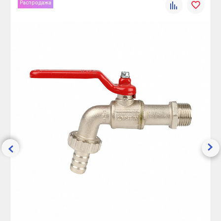
Распродажа
К
В
Вид присоединения:
НР-штуцер
сравнению
избранно
Проход:
Уменьшенный
Покрытие:
Никелированное
Материал:
Латунь
Диаметр, мм:
20
Ремонтопригодность:
Нет
Наличие фильтра:
Нет
Присоединительный размер,
3/4
дюйм:
Рабочее давление, бар:
15
Максимальная температура, °С:
80
Ширина (упак), см:
10
Глубина (упак), см:
10