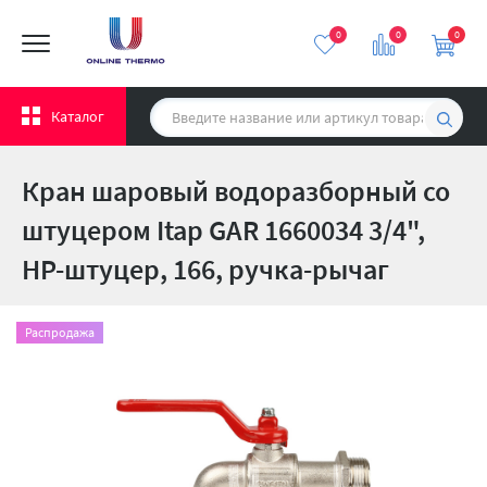
0
0
0
Каталог
Кран шаровый водоразборный со
штуцером Itap GAR 1660034 3/4",
НР-штуцер, 166, ручка-рычаг
Распродажа