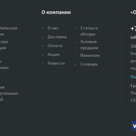
О компании
«
+
тельское
О нас
Статьи и
ие
обзоры
Доставка
in
ская
Условия
Оплата
10
ция
продажи
Ки
Акции
Вакансии
до
и
Новости
Словарь
ьных
по
По
Гр
ия
Пн
ательных
ий
Сб