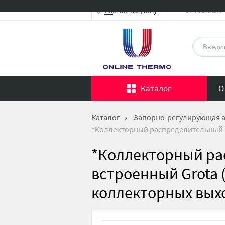
Оптовикам
Ростов-на-Дону
Каталог
О
Каталог
Запорно-регулирующая 
*Коллекторный распределительный шк
*Коллекторный р
встроенный Grota (
коллекторных выхо