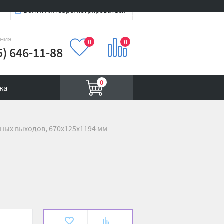
Войти или зарегистрироваться
Вход на сайт
иния
0
0
5) 646-11-88
0
ка
ных выходов, 670х125х1194 мм
В
К