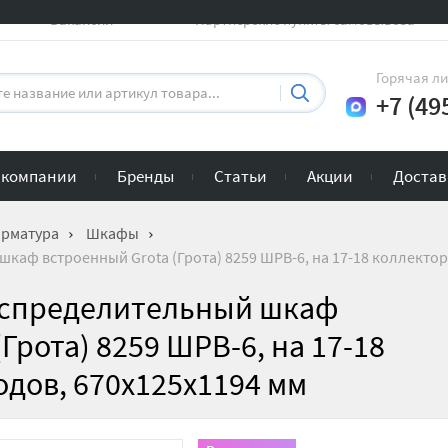
Вакансии
Партнерские пункты самовывоза
Горячая л
+7 (49
 компании
Бренды
Статьи
Акции
Достав
арматура
Шкафы
аф встроенный Grota (Грота) 8259 ШРВ-6, на 17-18 коллектор
аспределительный шкаф
Грота) 8259 ШРВ-6, на 17-18
дов, 670х125х1194 мм