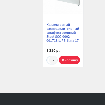
Коллекторный
распределительный
шкаф встроенный
Stout SCC-0002-
001718 ШРВ-6, на 17-
18 коллекторных
выходов,
8 310 р.
670х125х1196 мм
1