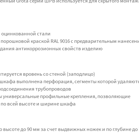
нный Grota серии ШРВ используется для скрытого монтаж
з оцинкованной стали
порошковой краской RAL 9016 с предварительным нанесен
идания антикоррозионных свойств изделию
тируется вровень со стеной (заподлицо)
а шкафа выполнена перфорация, сегменты которой удаляют
подсоединения трубопроводов
ы универсальные профильные крепления, позволяющие
 по всей высоте и ширине шкафа
 высоте до 90 мм за счет выдвижных ножек и по глубине до