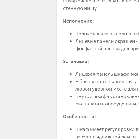
Шкаф распределительный встрое
стенную нишу.
Исполнение:
Корпус шкафа выполнен и
Лицевые панели окрашены 
фосфатной пленки для пр
Установка:
Лицевая панель шкафа мон
В боковых стенках корпус
любом удобном месте для 
Внутри шкафа установлен
располагать оборудование
Особенности:
Шкаф имеет регулировки по
за счет выдвижной рамки