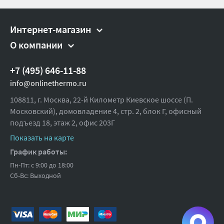
Kvs:
2.5
Направление смешения:
Боковое
Интернет-магазин
О компании
Рабочий диапазон температуры,
30-65
°C:
+7 (495) 646-11-88
Присоединительный размер,
1
дюйм:
info@onlinethermo.ru
Рабочее давление, бар:
10
108811, г. Москва, 22-й Километр Киевское шоссе (П.
Московский), домовладение 4, стр. 2, блок Г, офисный
Максимальная температура, °С:
90
подъезд 18,
этаж 2, офис 203Г
Ширина (упак), см:
8.7
Показать на карте
Глубина (упак), см:
5.5
График работы:
Пн-Пт: с 9:00 до 18:00
Высота (упак), см:
12.5
Сб-Вс: Выходной
Вес брутто, гр:
536.0